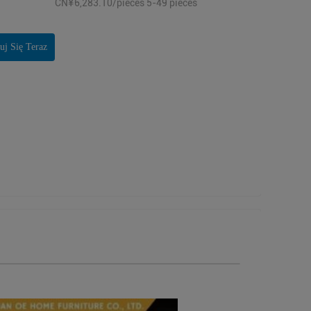
CN¥6,283.10/pieces 5-49 pieces
uj Się Teraz