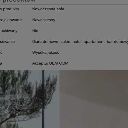
a produktu
Nowoczesna sofa
projektowania
Nowoczesny
uchiwany
Nie
osowanie
Biuro domowe, salon, hotel, apartament, bar domowy,
ść
Wysoka jakość
ga
Akceptuj OEM ODM