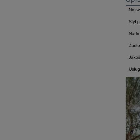
Nazw
Styl 
Nadm
Zast
Jako
Usłu