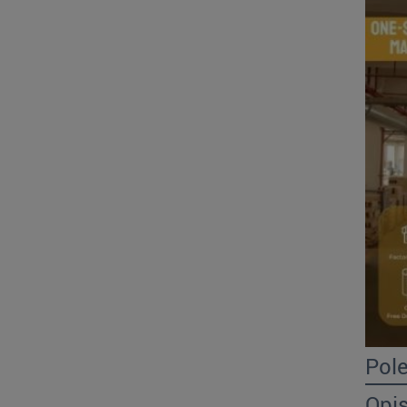
Pol
Opi