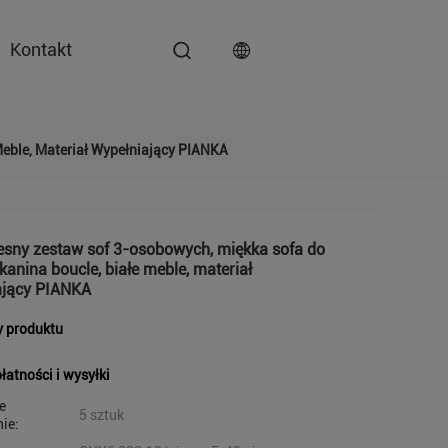
Kontakt
eble, Materiał Wypełniający PIANKA
sny zestaw sof 3-osobowych, miękka sofa do
tkanina boucle, białe meble, materiał
ający PIANKA
y produktu
łatności i wysyłki
e
5 sztuk
ie: