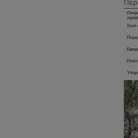
Περ
Ονομ
προϊ
Στυλ 
Πυρο
Εφαρ
Ποιότ
Υπηρ