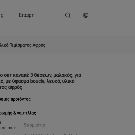
ης
Επαφή
Υλικό Γεμίσματος Αφρός
ο σετ καναπέ 3 θέσεων, μαλακός, για
ό, με ύφασμα boucle, λευκό, υλικό
τος αφρός
ειες προιόντος
ρωμής & ναυτιλίας
α
5 κομμάτια
ίας min: