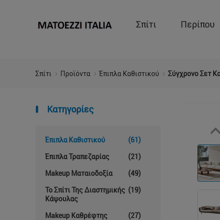
Σπίτι
Περίπου
Σπίτι
Προϊόντα
Έπιπλα Καθιστικού
Σύγχρονο Σετ Κα
Κατηγορίες
Έπιπλα Καθιστικού
(61)
Έπιπλα Τραπεζαρίας
(21)
Makeup Ματαιοδοξία
(49)
Το Σπίτι Της Διαστημικής
(19)
Κάψουλας
Makeup Καθρέφτης
(27)