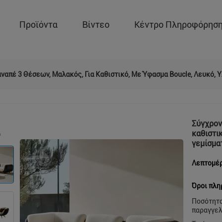
Προϊόντα
Βίντεο
Κέντρο Πληροφόρησ
ναπέ 3 Θέσεων, Μαλακός, Για Καθιστικό, Με Ύφασμα Boucle, Λευκό, 
Σύγχρον
καθιστικ
γεμίσμα
Λεπτομέρ
Όροι πλη
Ποσότητ
παραγγελ