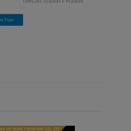
CN¥6,283.10/pieces 5-49 pieces
φή Τώρα