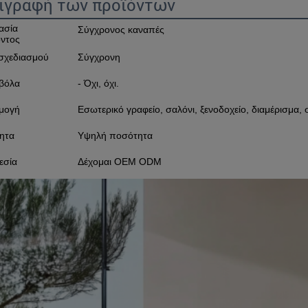
ιγραφή των προϊόντων
ασία
Σύγχρονος καναπές
όντος
σχεδιασμού
Σύγχρονη
βόλα
- Όχι, όχι.
μογή
Εσωτερικό γραφείο, σαλόνι, ξενοδοχείο, διαμέρισμα, 
ητα
Υψηλή ποσότητα
εσία
Δέχομαι OEM ODM