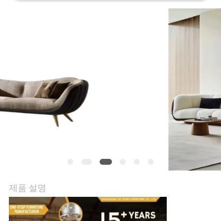
상
VR
쇼
회
사
소
개
공
제품 설명
장
투