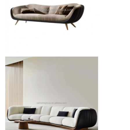
맵
개
인
정
보
정
책