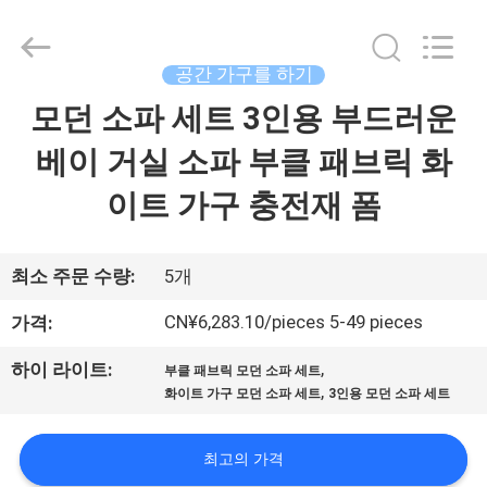
2024
-
2026
Dongguan
OE
공간 가구를 하기
HOME
Furniture
모던 소파 세트 3인용 부드러운
홈
Co.,
Ltd..
All
베이 거실 소파 부클 패브릭 화
Rights
Reserved.
제
이트 가구 충전재 폼
품
소
최소 주문 수량:
5개
개
CN¥6,283.10/pieces 5-49 pieces
가격:
,
하이 라이트:
부클 패브릭 모던 소파 세트
,
동
화이트 가구 모던 소파 세트
3인용 모던 소파 세트
영
최고의 가격