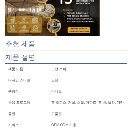
어
연
락
추천 제품
처
제품 설명
제품 이름
모던 소파
뉴
디자인 스타일
모던
스
팽창식
아니요
응용 프로그램
홈 오피스, 거실, 호텔, 아파트, 홈 바, 빌라, 기타
모
품질
고품질
든
서비스
OEM ODM 허용
케