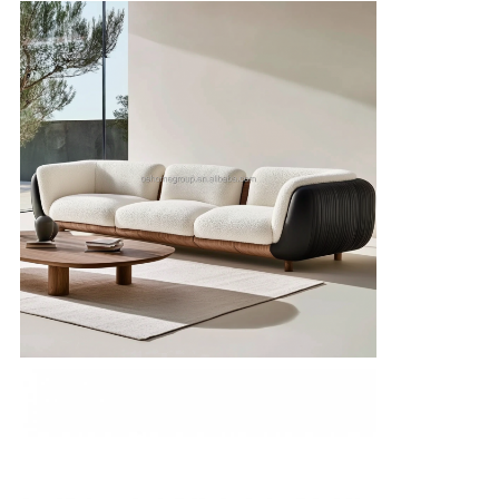
이
스
견
적
요
청
사
이
트