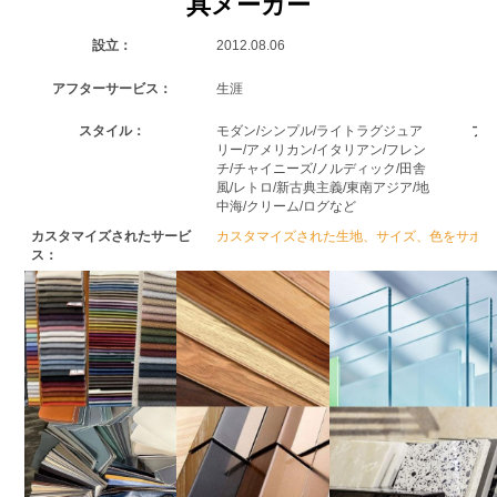
具メーカー
設立：
2012.08.06
アフターサービス：
生涯
スタイル：
モダン/シンプル/ライトラグジュア
プ
リー/アメリカン/イタリアン/フレン
チ/チャイニーズ/ノルディック/田舎
風/レトロ/新古典主義/東南アジア/地
中海/クリーム/ログなど
カスタマイズされたサービ
カスタマイズされた生地、サイズ、色をサポー
ス：