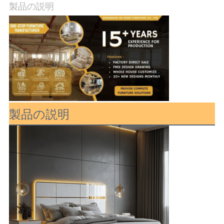
製品の説明
社
案
内
お
問
製品の説明
い
合
わ
せ