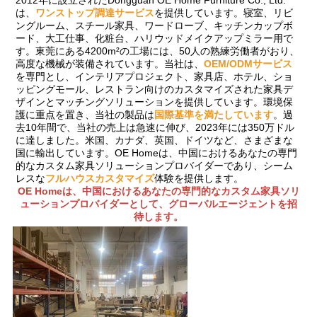
は、
ワンストップ調達サービス
を提供しています。寝室、リビ
ングルーム、スチール家具、ワードローブ、キッチンカップボ
ード、大工仕事、化粧台、ハリウッドメイクアップミラー用で
す。東莞にある4200m²の工場には、50人の熟練労働者がおり、
高度な機械が装備されています。当社は、
OEM/ODMサービス
を専門とし、インテリアプロジェクト、家具店、ホテル、ショ
ッピングモール、レストラン向けのカスタマイズされた家具デ
ザインとマッチングソリューションを提供しています。環境保
護に重点を置き、当社の製品は
国際基準を満たしています
。過
去10年間で、当社の売上は急速に伸び、2023年には350万ドル
に達しました。米国、カナダ、英国、ドイツなど、さまざまな
国に輸出しています。OE Homeは、中国におけるあなたの専門
的なカスタム家具ソリューションプロバイダーであり、シーム
レスな
フルハウスカスタマイズ
体験を提供します。
OE Homeは、中国におけるあなたの専門的なカスタム家具ソリ
ューションプロバイダーとして、グローバルエージェントを招
待します。