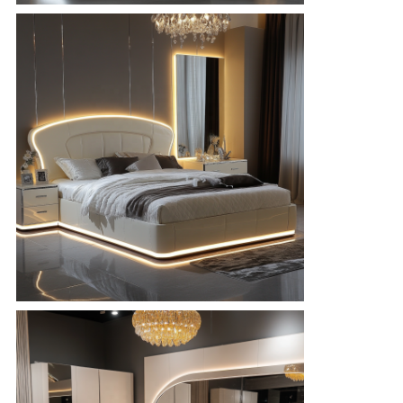
見
積
依
頼
地
図
プ
ラ
イ
バ