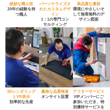
絶妙な職人技
パーソナライズさ
高品質な素材
20年の経験を持
れたカスタムデザ
環境にやさしい
そ
イン
して無害
無料のデ
つ職人
1：1の専門コン
ザイン図面
サルティング
3Dレンダリング
厳格な品質検査
アフターサービス
とVR表示
オンサイト設置
VIPメンバーにご
効率的な生産
参加いただき、特
別優待サービスを