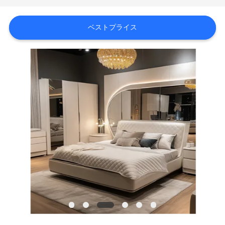
オ
ベストプライス
VR
シ
ョ
ー
企
業
情
報
会