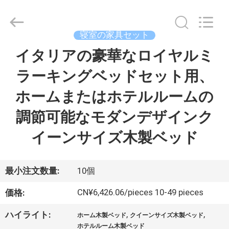
©
2024
-
2026
Dongguan
寝室の家具セット
OE
HOME
イタリアの豪華なロイヤルミ
ホ
Furniture
Co.,
Ltd..
ラーキングベッドセット用、
ー
All
Rights
Reserved.
ホームまたはホテルルームの
ム
調節可能なモダンデザインク
製
イーンサイズ木製ベッド
品
最小注文数量:
10個
ビ
CN¥6,426.06/pieces 10-49 pieces
価格:
デ
,
,
ハイライト:
ホーム木製ベッド
クイーンサイズ木製ベッド
ホテルルーム木製ベッド