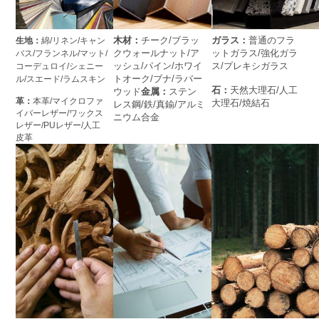
木材：
チーク/ブラッ
ガラス：
普通のフラ
生地：
綿/リネン/キャン
クウォールナット/ア
ットガラス/強化ガラ
バス/フランネル/マット/
ッシュ/パイン/ホワイ
ス/プレキシガラス
コーデュロイ/シェニー
トオーク/ブナ/ラバー
ル/スエード/ラムスキン
石：
天然大理石/人工
ウッド
金属：
ステン
革：
本革/マイクロファ
大理石/焼結石
レス鋼/鉄/真鍮/アルミ
イバーレザー/ワックス
ニウム合金
レザー/PUレザー/人工
皮革