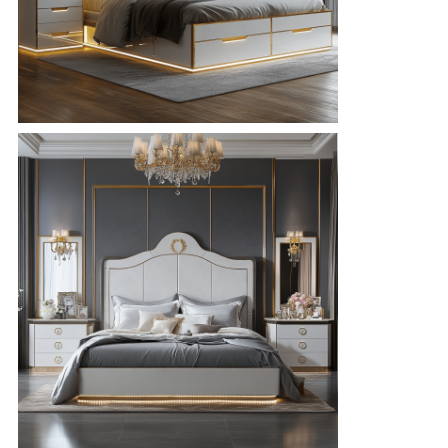
ニ
ュ
ー
ス
す
べ
て
の
場
合