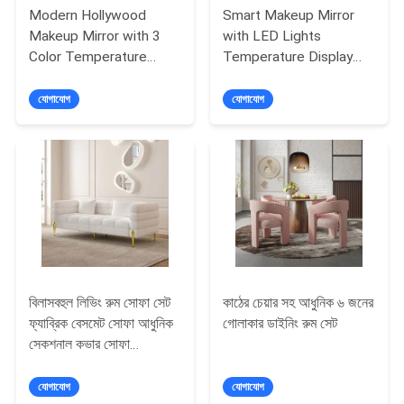
Modern Hollywood
Smart Makeup Mirror
উদ্ধৃতির
Makeup Mirror with 3
with LED Lights
Color Temperature
Temperature Display
জন্য
Adjustable Brightness
Time Display and 1 Year
আবেদন
and USB Charging Port
Guarantee
যোগাযোগ
যোগাযোগ
সাইট
ম্যাপ
গোপনীয়তা
নীতি
বিলাসবহুল লিভিং রুম সোফা সেট
কাঠের চেয়ার সহ আধুনিক ৬ জনের
ফ্যাব্রিক বেসমেট সোফা আধুনিক
গোলাকার ডাইনিং রুম সেট
সেকশনাল কভার সোফা
Recliner
যোগাযোগ
যোগাযোগ