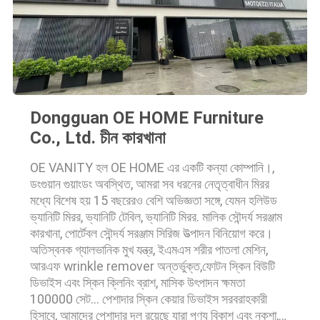
Dongguan OE HOME Furniture
Co., Ltd. চীন কারখানা
OE VANITY হল OE HOME এর একটি কন্যা কোম্পানি।,
ডংগুয়ান গুয়াংডং অবস্থিত, আমরা সব ধরনের নেতৃত্বাধীন মিরর
মধ্যে বিশেষ হয় 15 বছরেরও বেশি অভিজ্ঞতা সঙ্গে, যেমন হলিউড
ভ্যানিটি মিরর, ভ্যানিটি টেবিল, ভ্যানিটি মিরর. মালিক সৌন্দর্য সরঞ্জাম
কারখানা, পোর্টেবল সৌন্দর্য সরঞ্জাম সিরিজ উত্পাদন বিনিয়োগ করে।
অতিস্বনক গ্যালভানিক মুখ যন্ত্র, ইএমএস শরীর পাতলা মেশিন,
আরএফ wrinkle remover অন্তর্ভুক্ত,ফোটন স্কিন বিউটি
ডিভাইস এবং স্কিন ক্লিনিং ব্রাশ, মাসিক উৎপাদন ক্ষমতা
100000 সেট... পেশাদার স্কিন কেয়ার ডিভাইস সরবরাহকারী
হিসাবে, আমাদের পেশাদার দল রয়েছে যারা পণ্য বিকাশ এবং নকশা,