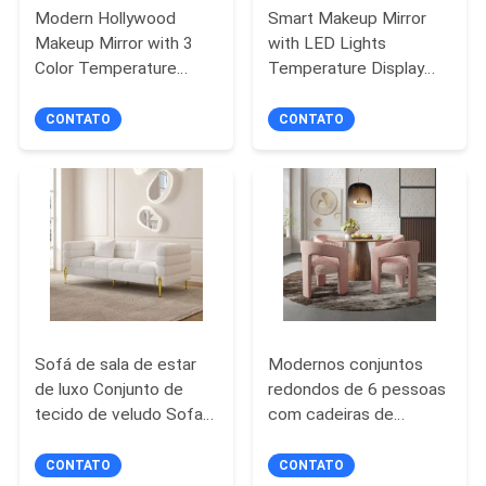
UM
Modern Hollywood
Smart Makeup Mirror
Makeup Mirror with 3
with LED Lights
ORÇAMENTO
Color Temperature
Temperature Display
Adjustable Brightness
Time Display and 1 Year
and USB Charging Port
Guarantee
CONTATO
CONTATO
MAPA
DO
SITE
POLÍTICA
DE
PRIVACIDADE
Sofá de sala de estar
Modernos conjuntos
de luxo Conjunto de
redondos de 6 pessoas
tecido de veludo Sofas
com cadeiras de
de cobertura seccional
madeira
moderna Sofá reclinável
CONTATO
CONTATO