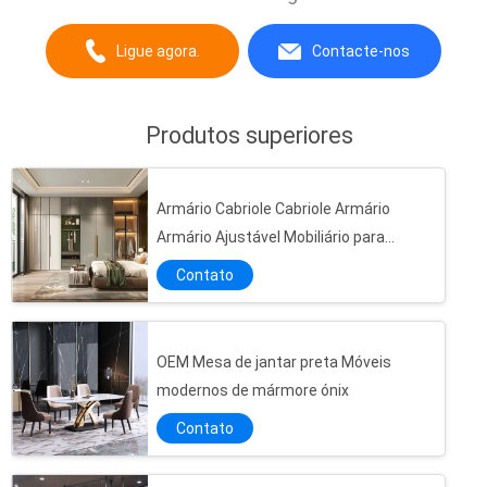
ultrasônico, máquina de emagrecimento
corporal EMS, remover de rugas
Ligue agora.
Contacte-nos
RF,Dispositivo fotônico de beleza da pele e
escova de limpeza da pele, com capacidade
de produção mensal de 100000 conjuntos...
Produtos superiores
Como um ...
Armário Cabriole Cabriole Armário
Armário Ajustável Mobiliário para
Organização Doméstica
Contato
OEM Mesa de jantar preta Móveis
modernos de mármore ónix
Contato