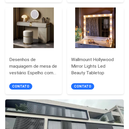
Desenhos de
Wallmount Hollywood
maquiagem de mesa de
Mirror Lights Led
vestiário Espelho com
Beauty Tabletop
luzes para quarto e
vanidades Desenhos de
CONTATO
CONTATO
móveis