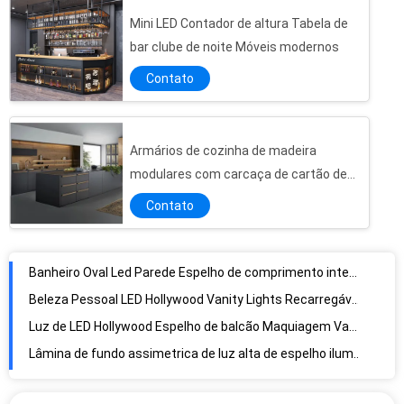
Mini LED Contador de altura Tabela de
bar clube de noite Móveis modernos
Contato
Armários de cozinha de madeira
modulares com carcaça de cartão de
Banheiro Oval Led Parede Espelho de comprimento integral Espelho de altura
melamina
Contato
Beleza Pessoal LED Hollywood Vanity Lights Recarregável Espelho Touchscreen
Luz de LED Hollywood Espelho de balcão Maquiagem Vanity ODM
Lâmina de fundo assimetrica de luz alta de espelho iluminado comprimento do piso personalizado
OEM maquiagem pendurado espelho de comprimento completo 80x180cm
LED Light Up Maquiagem Espelho Cristal Vanity Espelho Hollywood Estilo
Compacto Led Hollywood 10x Vanity Mirror Plexiglass Material
Hollywood Standing Full Length Xl Espelho de Chão Com Luz Led 71x32
Caso de porta de jóias de viagem personalizado Pequena placa para brincos Anéis Colares