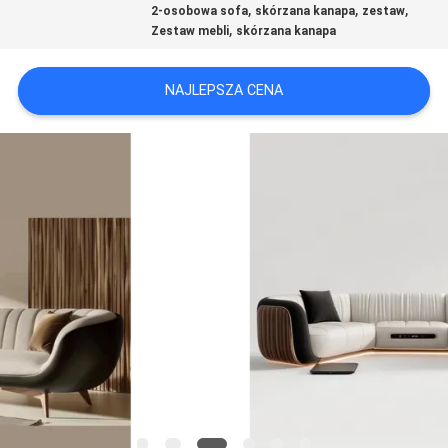
,
,
,
2-osobowa sofa
skórzana kanapa
zestaw
,
Zestaw mebli
skórzana kanapa
WYCIECZKA
PO
NAJLEPSZA CENA
FABRYCE
SKONTAKTUJ
SIĘ
Z
NAMI
AKTUALNOŚCI
WSZYSTKIE
PRZYPADKI