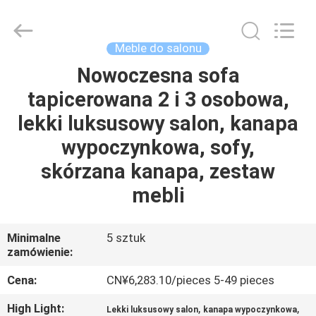
OE
HOME
Furniture
Co.,
Ltd..
Meble do salonu
All
Rights
Nowoczesna sofa
DOM
Reserved.
tapicerowana 2 i 3 osobowa,
PRODUKTY
lekki luksusowy salon, kanapa
wypoczynkowa, sofy,
FILMY
skórzana kanapa, zestaw
mebli
POKAZ
VR
Minimalne
5 sztuk
zamówienie:
O
Cena:
CN¥6,283.10/pieces 5-49 pieces
NAS
High Light:
,
,
Lekki luksusowy salon
kanapa wypoczynkowa