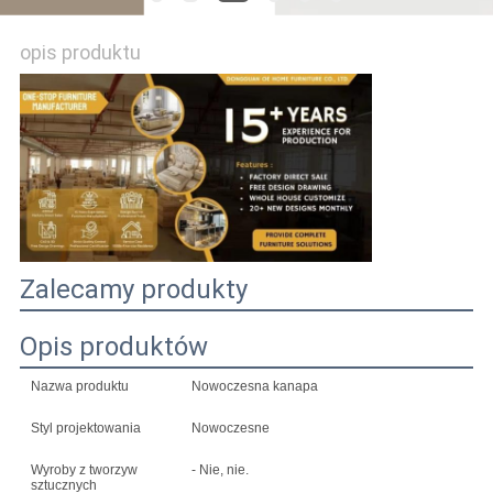
opis produktu
POPROSIĆ
O
WYCENĘ
SITEMAP
POLITYKA
Zalecamy produkty
PRYWATNOŚCI
Opis produktów
Nazwa produktu
Nowoczesna kanapa
Styl projektowania
Nowoczesne
Wyroby z tworzyw
- Nie, nie.
sztucznych