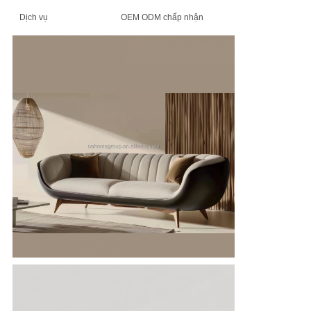
Dịch vụ
OEM ODM chấp nhận
SƠ
ĐỒ
TRANG
WEB
CHÍNH
SÁCH
BẢO
MẬT