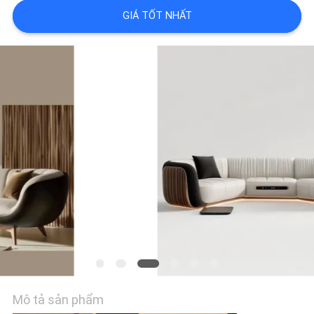
VỀ
GIÁ TỐT NHẤT
CHÚNG
TÔI
THAM
QUAN
NHÀ
MÁY
LIÊN
HỆ
CHÚNG
TÔI
Mô tả sản phẩm