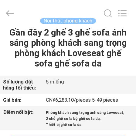
2026
Dongguan
OE
HOME
Furniture
Nội thất phòng khách
Co.,
Ltd..
All
Gần đây 2 ghế 3 ghế sofa ánh
NHÀ
Rights
Reserved.
sáng phòng khách sang trọng
SẢN
phòng khách Loveseat ghế
PHẨM
sofa ghế sofa da
VIDEO
Số lượng đặt
5 miếng
hàng tối thiểu:
HƯỚNG
Giá bán:
CN¥6,283.10/pieces 5-49 pieces
DẪN
Điểm nổi bật:
,
Phòng khách sang trọng ánh sáng Loveseat
,
VR
2 chỗ ghế sofa bộ ghế sofa da
Thiết bị ghế sofa da