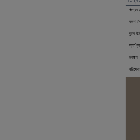
পণ্যের 
নকশা শ
ফুলে উঠ
অ্যাপ্ল
গুণমান
পরিষেবা