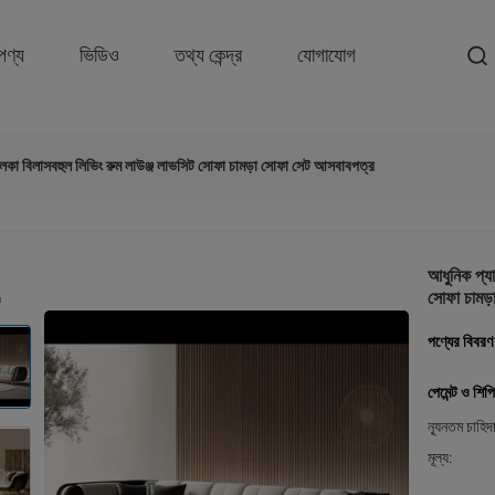
পণ্য
ভিডিও
তথ্য কেন্দ্র
যোগাযোগ
ালকা বিলাসবহুল লিভিং রুম লাউঞ্জ লাভসিট সোফা চামড়া সোফা সেট আসবাবপত্র
আধুনিক প্যা
সোফা চামড়
পণ্যের বিবরণ
পেমেন্ট ও শিপি
ন্যূনতম চাহিদ
মূল্য: