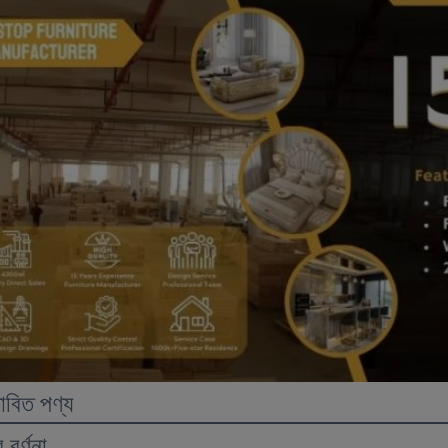
তাবিত পণ্য
 বর্ণনা