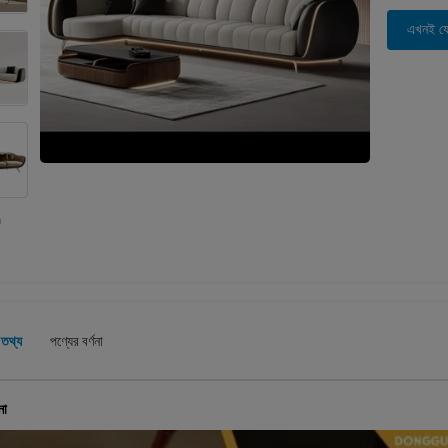
এখনই য
 তথ্য
পণ্যের বর্ণনা
না