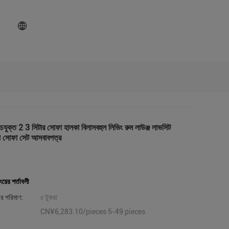
চযুক্ত 2 3 সিটার সোফা হালকা বিলাসবহুল লিভিং রুম লাউঞ্জ লাভসিট
া সোফা সেট আসবাবপত্র
ংয়ের শর্তাবলী
ার পরিমাণ:
৫ টুকরা
CN¥6,283.10/pieces 5-49 pieces