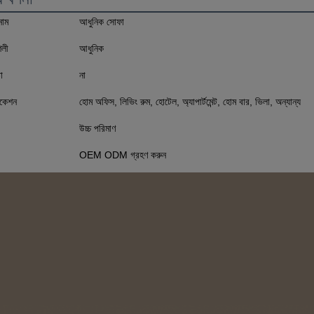
নাম
আধুনিক সোফা
ৈলী
আধুনিক
া
না
িকেশন
হোম অফিস, লিভিং রুম, হোটেল, অ্যাপার্টমেন্ট, হোম বার, ভিলা, অন্যান্য
উচ্চ পরিমাণ
OEM ODM গ্রহণ করুন