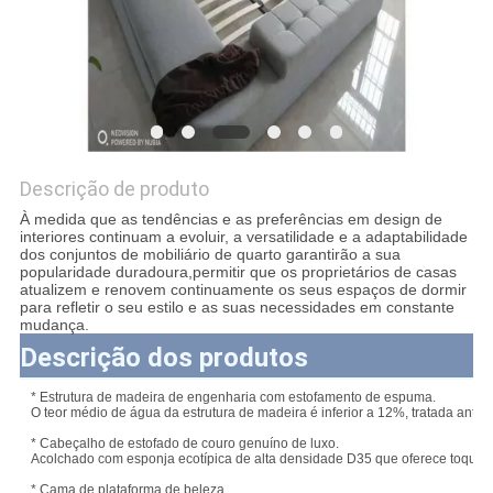
UM
ORÇAMENTO
MAPA
DO
Descrição de produto
SITE
À medida que as tendências e as preferências em design de
interiores continuam a evoluir, a versatilidade e a adaptabilidade
dos conjuntos de mobiliário de quarto garantirão a sua
POLÍTICA
popularidade duradoura,permitir que os proprietários de casas
atualizem e renovem continuamente os seus espaços de dormir
DE
para refletir o seu estilo e as suas necessidades em constante
mudança.
PRIVACIDADE
Descrição dos produtos
* Estrutura de madeira de engenharia com estofamento de espuma.
O teor médio de água da estrutura de madeira é inferior a 12%, tratada anti-in
* Cabeçalho de estofado de couro genuíno de luxo.
Acolchado com esponja ecotípica de alta densidade D35 que oferece toque s
* Cama de plataforma de beleza.