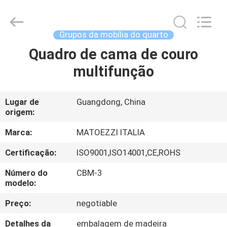
Dongguan
OE
HOME
Furniture
Co.,
Grupos da mobília do quarto
Ltd..
All
Quadro de cama de couro
CASA
Rights
Reserved.
multifunção
PRODUTOS
Lugar de
Guangdong, China
origem:
VÍDEOS
Marca:
MATOEZZI ITALIA
SHOW
Certificação:
ISO9001,ISO14001,CE,ROHS
DE
Número do
CBM-3
RV
modelo:
Preço:
negotiable
QUEM
Detalhes da
embalagem de madeira