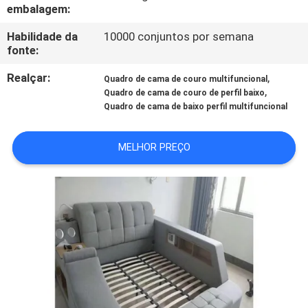
SOMOS
embalagem:
Habilidade da
10000 conjuntos por semana
FÁBRICA
fonte:
Realçar:
,
Quadro de cama de couro multifuncional
,
FALE
Quadro de cama de couro de perfil baixo
Quadro de cama de baixo perfil multifuncional
CONOSCO
MELHOR PREÇO
NOTÍCIAS
TODOS
OS
CASOS
PEDIR