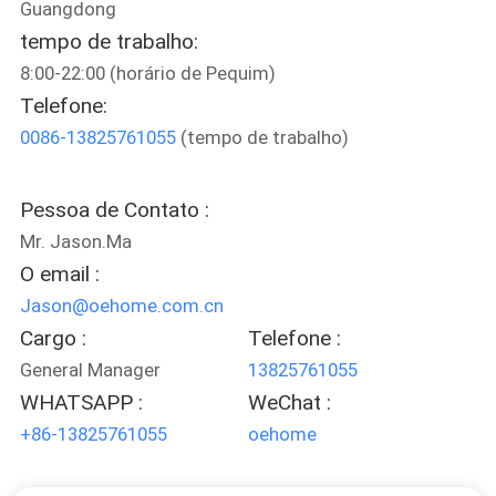
Guangdong
SOMOS
tempo de trabalho:
8:00-22:00 (horário de Pequim)
FÁBRICA
Telefone:
0086-13825761055
(tempo de trabalho)
FALE
CONOSCO
Pessoa de Contato :
Mr. Jason.Ma
NOTÍCIAS
O email :
Jason@oehome.com.cn
TODOS
Cargo :
Telefone :
OS
General Manager
13825761055
WHATSAPP :
WeChat :
CASOS
+86-13825761055
oehome
PEDIR