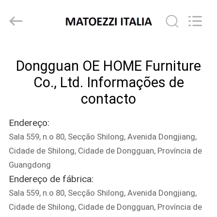
Dongguan
OE
HOME
Furniture
Co.,
Ltd..
All
CASA
Rights
Reserved.
Dongguan OE HOME Furniture
PRODUTOS
Co., Ltd. Informações de
contacto
VÍDEOS
Endereço:
Sala 559, n.o 80, Secção Shilong, Avenida Dongjiang,
SHOW
Cidade de Shilong, Cidade de Dongguan, Província de
DE
Guangdong
RV
Endereço de fábrica:
Sala 559, n.o 80, Secção Shilong, Avenida Dongjiang,
QUEM
Cidade de Shilong, Cidade de Dongguan, Província de