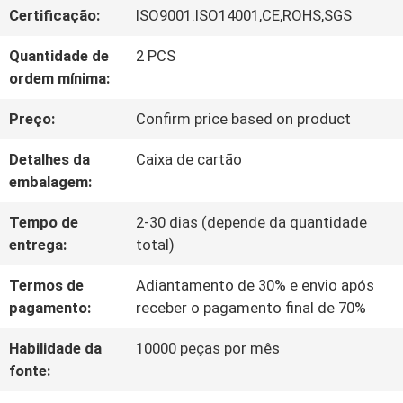
Certificação:
ISO9001.ISO14001,CE,ROHS,SGS
QUEM
Quantidade de
2 PCS
SOMOS
ordem mínima:
Preço:
Confirm price based on product
FÁBRICA
Detalhes da
Caixa de cartão
embalagem:
FALE
Tempo de
2-30 dias (depende da quantidade
CONOSCO
entrega:
total)
Termos de
Adiantamento de 30% e envio após
NOTÍCIAS
pagamento:
receber o pagamento final de 70%
Habilidade da
10000 peças por mês
TODOS
fonte: