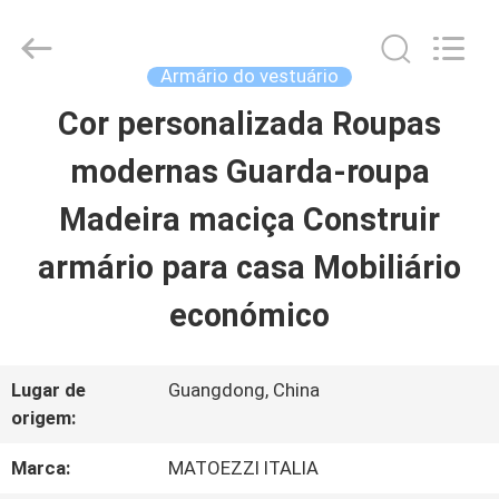
2026
Dongguan
OE
HOME
Armário do vestuário
Furniture
Co.,
Cor personalizada Roupas
CASA
Ltd..
All
Rights
modernas Guarda-roupa
Reserved.
PRODUTOS
Madeira maciça Construir
armário para casa Mobiliário
VÍDEOS
económico
SHOW
Lugar de
Guangdong, China
DE
origem:
RV
Marca:
MATOEZZI ITALIA