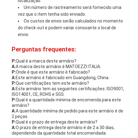
localização.
Um número de rastreamento será fornecido uma
vez que o item tenha sido enviado.
Os custos de envio serão calculados no momento
do check-out e podem variar consoante o local de
envio.
Perguntas frequentes:
P:
Qual é a marca deste armário?
A:
A marca deste armário é MATOEZZI ITALIA.
P:
Onde é que este armário é fabricado?
A:
Este armário é fabricado em Guangdong, China.
P:
Que certificações tem este armário?
A:
Este armário tem as seguintes certificações: ISO9001,
ISO14001, CE, ROHS e SGS.
P:
Qual é a quantidade mínima de encomenda para este
armário?
A:
A quantidade mínima de pedido para este armário é de
2 peças.
P:
Qual é o prazo de entrega deste armário?
A:
O prazo de entrega deste armário é de 2 a 30 dias,
dependendo da quantidade total encomendada.