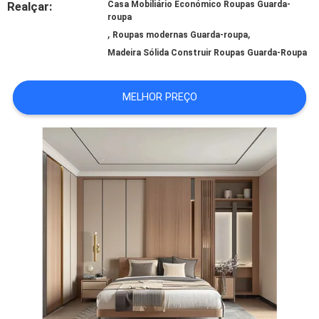
OS
Realçar:
Casa Mobiliário Económico Roupas Guarda-
roupa
,
,
CASOS
Roupas modernas Guarda-roupa
Madeira Sólida Construir Roupas Guarda-Roupa
PEDIR
MELHOR PREÇO
UM
ORÇAMENTO
MAPA
DO
SITE
POLÍTICA