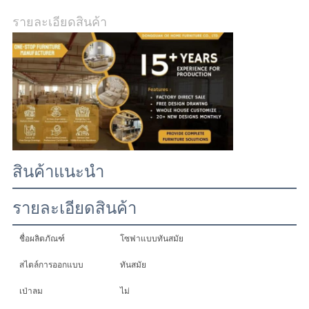
รายละเอียดสินค้า
ทุก
กรณี
ขอ
อ้าง
สินค้าแนะนำ
แผนผัง
รายละเอียดสินค้า
เว็บไซต์
ชื่อผลิตภัณฑ์
โซฟาแบบทันสมัย
สไตล์การออกแบบ
ทันสมัย
นโยบาย
เป่าลม
ไม่