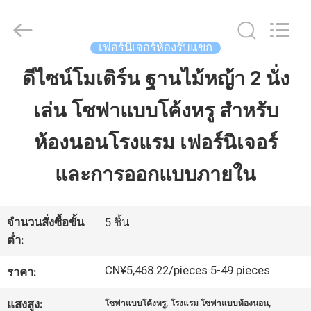
2026
Dongguan
OE
HOME
Furniture
เฟอร์นิเจอร์ห้องรับแขก
Co.,
Ltd..
All
ดีไซน์โมเดิร์น ฐานไม้หญ้า 2 นั่ง
บ้าน
Rights
Reserved.
เล่น โซฟาแบบโค้งหรู สําหรับ
ผลิตภัณฑ์
ห้องนอนโรงแรม เฟอร์นิเจอร์
และการออกแบบภายใน
วิดีโอ
จำนวนสั่งซื้อขั้น
5 ชิ้น
แสดง
ต่ำ:
VR
CN¥5,468.22/pieces 5-49 pieces
ราคา:
,
,
แสงสูง:
โซฟาแบบโค้งหรู
โรงแรม โซฟาแบบห้องนอน