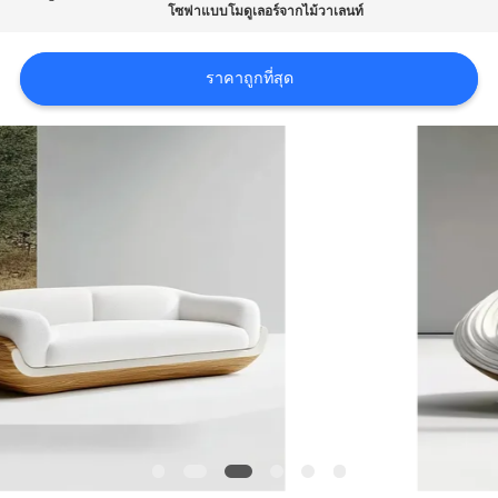
เกี่ยว
โซฟาแบบโมดูเลอร์จากไม้วาเลนท์
กับ
ราคาถูกที่สุด
เรา
ทัวร์
โรงงาน
ติดต่อ
เรา
ข่าว