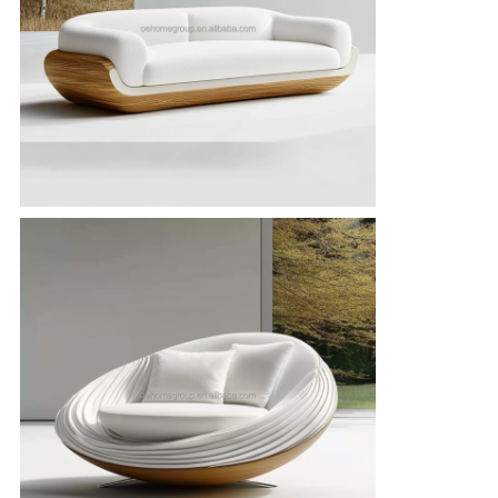
シ
ー
ポ
リ
シ
ー
規
約