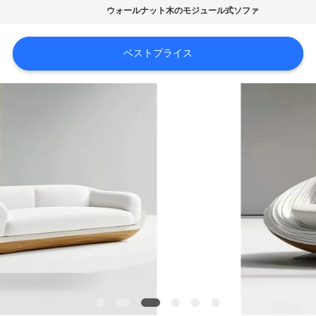
オ
ウォールナット木のモジュール式ソファ
VR
ベストプライス
シ
ョ
ー
企
業
情
報
会