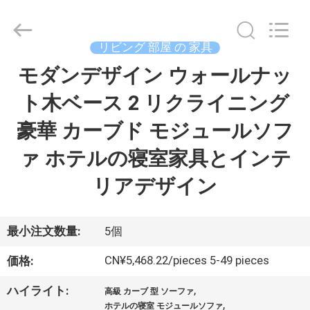
©
2024
-
2026
Dongguan
リビング 部屋 の 家具
OE
HOME
モダンデザイン ウォールナッ
ホ
Furniture
Co.,
Ltd..
ト木ベース 2 リクライニング
ー
All
Rights
Reserved.
豪華 カーブド モジュールソフ
ム
ァ ホテルの寝室家具とインテ
製
リアデザイン
品
最小注文数量:
5個
ビ
CN¥5,468.22/pieces 5-49 pieces
価格:
デ
,
ハイライト:
高級 カーブ 型 ソーファ
,
ホテルの寝室 モジュールソファ