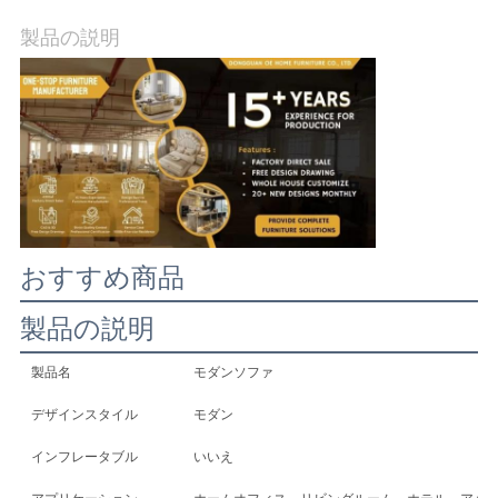
社
製品の説明
案
内
お
問
おすすめ商品
い
製品の説明
合
製品名
モダンソファ
わ
デザインスタイル
モダン
せ
インフレータブル
いいえ