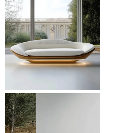
見
積
依
頼
地
図
プ
ラ
イ
バ