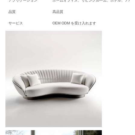
ニ
アプリケーション
ホームオフィス、リビングルーム、ホテル、アパ
ュ
品質
高品質
サービス
OEM ODM を受け入れます
ー
ス
す
べ
て
の
場
合