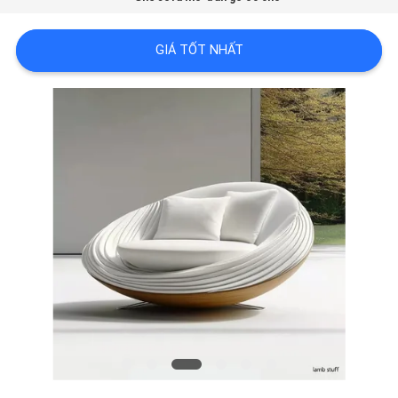
VỀ
CHÚNG
GIÁ TỐT NHẤT
TÔI
THAM
QUAN
NHÀ
MÁY
LIÊN
HỆ
CHÚNG
TÔI