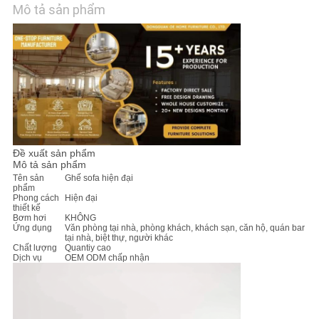
Mô tả sản phẩm
TIN
TỨC
TẤT
CẢ
CÁC
Đề xuất sản phẩm
TRƯỜNG
Mô tả sản phẩm
Tên sản
Ghế sofa hiện đại
HỢP
phẩm
Phong cách
Hiện đại
thiết kế
Bơm hơi
KHÔNG
YÊU
Ứng dụng
Văn phòng tại nhà, phòng khách, khách sạn, căn hộ, quán bar
tại nhà, biệt thự, người khác
Chất lượng
Quantiy cao
CẦU
Dịch vụ
OEM ODM chấp nhận
BÁO
GIÁ