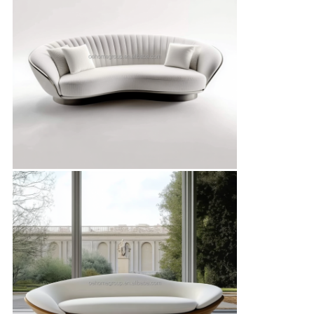
SƠ
ĐỒ
TRANG
WEB
CHÍNH
SÁCH
BẢO
MẬT