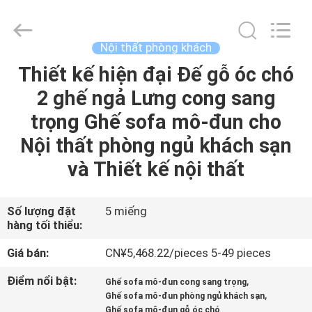
2026
Dongguan
OE
HOME
Furniture
Nội thất phòng khách
Co.,
Ltd..
All
Thiết kế hiện đại Đế gỗ óc chó
NHÀ
Rights
Reserved.
2 ghế ngả Lưng cong sang
SẢN
trọng Ghế sofa mô-đun cho
PHẨM
Nội thất phòng ngủ khách sạn
và Thiết kế nội thất
VIDEO
Số lượng đặt
5 miếng
hàng tối thiểu:
HƯỚNG
DẪN
Giá bán:
CN¥5,468.22/pieces 5-49 pieces
VR
Điểm nổi bật:
,
Ghế sofa mô-đun cong sang trọng
,
Ghế sofa mô-đun phòng ngủ khách sạn
Ghế sofa mô-đun gỗ óc chó