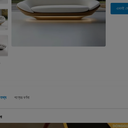
এখনই য
 তথ্য
পণ্যের বর্ণনা
না