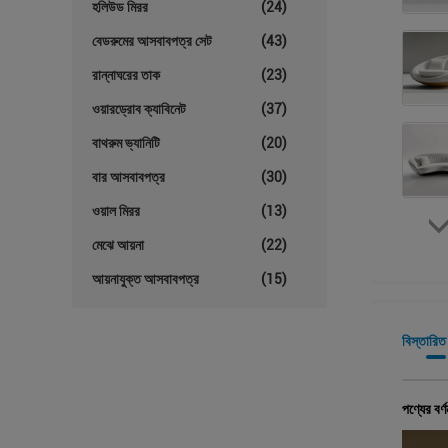
হলিউড মিরর
(24)
বেডরুমের আসবাবপত্র সেট
(43)
রান্নাঘরের তাক
(23)
ওয়ারড্রোব ক্যাবিনেট
(37)
বাথরুম ভ্যানিটি
(20)
বার আসবাবপত্র
(30)
ওয়াল মিরর
(13)
মেঝে আয়না
(22)
আয়নাযুক্ত আসবাবপত্র
(15)
বিস্তারিত
পণ্যের বর্ণ