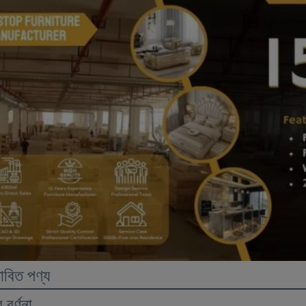
তাবিত পণ্য
 বর্ণনা