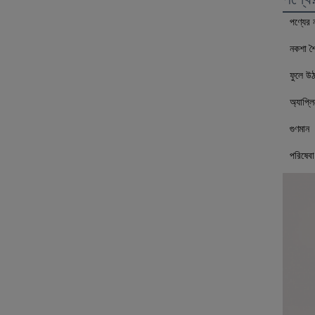
পণ্যের 
নকশা শ
ফুলে উঠ
অ্যাপ্ল
গুণমান
পরিষেবা