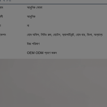
নাম
আধুনিক সোফা
ৈলী
আধুনিক
া
না
িকেশন
হোম অফিস, লিভিং রুম, হোটেল, অ্যাপার্টমেন্ট, হোম বার, ভিলা, অন্যান্য
উচ্চ পরিমাণ
OEM ODM গ্রহণ করুন