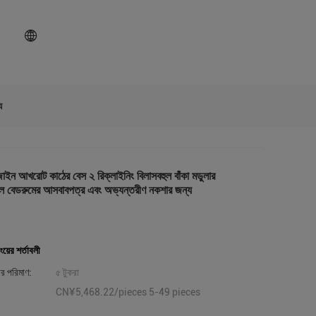
য
াইন আখরোট কাঠের বেস ২ রিক্লাইনিং বিলাসবহুল বাঁকা মডুলার
 বেডরুমের আসবাবপত্র এবং অভ্যন্তরীণ নকশার জন্য
ংয়ের শর্তাবলী
ার পরিমাণ:
৫ টুকরা
CN¥5,468.22/pieces 5-49 pieces