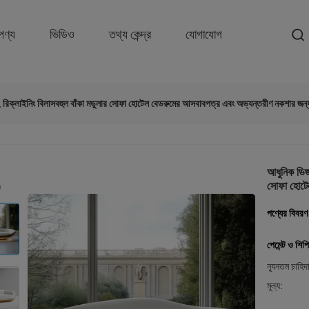
পণ্য
ভিডিও
তথ্য কেন্দ্র
যোগাযোগ
িক্লাইনিং বিলাসবহুল বাঁকা মডুলার সোফা হোটেল বেডরুমের আসবাবপত্র এবং অভ্যন্তরীণ নকশার জন্
আধুনিক ডিজ
সোফা হোটেল
পণ্যের বিবরণ
পেমেন্ট ও শিপি
ন্যূনতম চাহিদ
মূল্য: