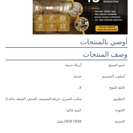
طلب
اقتباس
أوصي بالمنتجات
خريطة
وصف المنتجات
الموقع
اسم المنتج
أريكة حديثة
سياسة
أسلوب التصميم
حديثة
الخصوصية
قابلة للنفخ
لا..
التطبيق
مكتب المنزل، غرفة المعيشة، الفندق، الشقة، حانة المنزل
الجودة
كمية عالية
الخدمة
OEM ODM تقبل