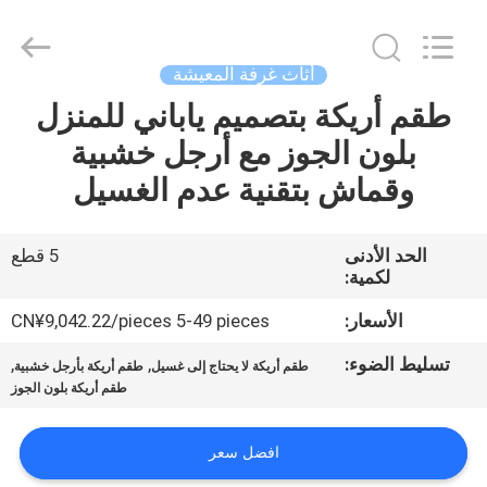
OE
HOME
Furniture
Co.,
Ltd..
أثاث غرفة المعيشة
All
Rights
طقم أريكة بتصميم ياباني للمنزل
منزل
Reserved.
بلون الجوز مع أرجل خشبية
المنتجات
وقماش بتقنية عدم الغسيل
أشرطة
الحد الأدنى
5 قطع
لكمية:
فيديو
الأسعار:
CN¥9,042.22/pieces 5-49 pieces
عرض
تسليط الضوء:
,
,
طقم أريكة لا يحتاج إلى غسيل
طقم أريكة بأرجل خشبية
الواقع
طقم أريكة بلون الجوز
الافتراضي
افضل سعر