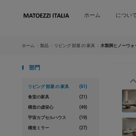
ホーム
につい
ホーム
製品
リビング 部屋 の 家具
木製脚とノーウォ
部門
リビング 部屋 の 家具
(61)
食堂の家具
(21)
構造の虚栄心
(49)
宇宙カプセルハウス
(19)
構造ミラー
(27)