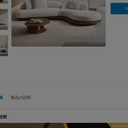
報
製品の説明
説明