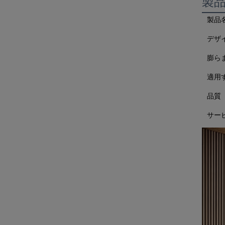
製
製品
デザ
膨ら
適用
品質
サー