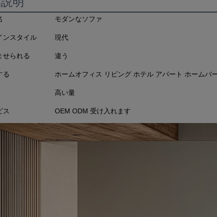
品説明
名
モダンなソファ
インスタイル
現代
ませられる
違う
する
ホームオフィス リビング ホテル アパート ホームバー
高い量
ビス
OEM ODM 受け入れます