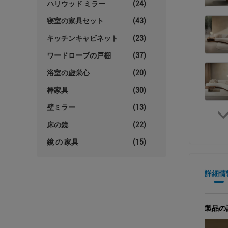
ハリウッド ミラー
(24)
寝室の家具セット
(43)
キッチンキャビネット
(23)
ワードローブの戸棚
(37)
浴室の虚栄心
(20)
棒家具
(30)
壁ミラー
(13)
床の鏡
(22)
鏡 の 家具
(15)
詳細情
製品の