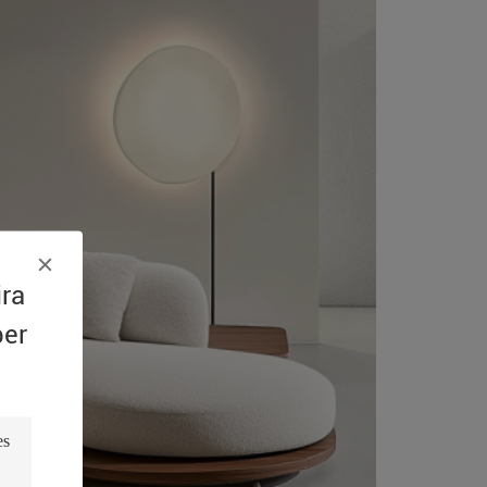
ira
ber