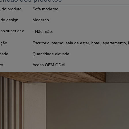
 do produto
Sofá moderno
o de design
Moderno
so superior a
- Não, não.
ação
Escritório interno, sala de estar, hotel, apartamento, b
idade
Quantidade elevada
ço
Aceito OEM ODM