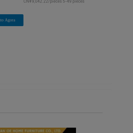
CN¥9,042.22/pieces 5-49 pieces
to Agora