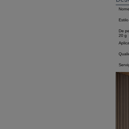
Nome
Estil
De pe
20 g
Aplic
Qual
Servi