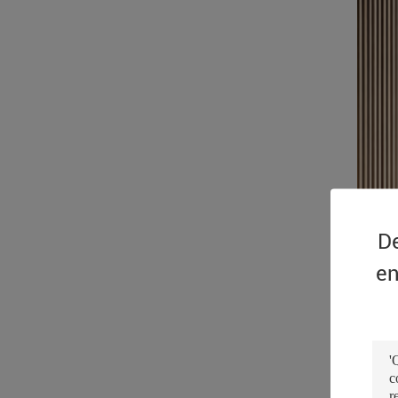
De
en