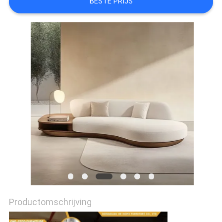
BESTE PRIJS
FABRIEKSREIS
CONTACTEER
ONS
NIEUWS
ALLE
GEVALLEN
VRAAG
EEN
Productomschrijving
OFFERTE