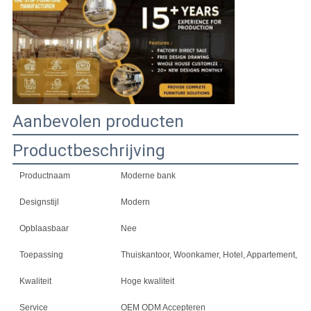
AAN
SITEMAP
PRIVACYBELEID
Aanbevolen producten
Productbeschrijving
Productnaam
Moderne bank
Designstijl
Modern
Opblaasbaar
Nee
Toepassing
Thuiskantoor, Woonkamer, Hotel, Appartement, Thui
Kwaliteit
Hoge kwaliteit
Service
OEM ODM Accepteren