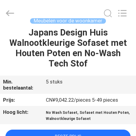
Dongguan
OE
HOME
Furniture
Co.,
Meubelen voor de woonkamer
Ltd..
All
Rights
Japans Design Huis
THUIS
Reserved.
Walnootkleurige Sofaset met
PRODUCTEN
Houten Poten en No-Wash
Tech Stof
VIDEOS
Min.
5 stuks
bestelaantal:
VR-
SHOW
Prijs:
CN¥9,042.22/pieces 5-49 pieces
Hoog licht:
,
,
No Wash Sofaset
Sofaset met Houten Poten
OVER
Walnootkleurige Sofaset
ONS