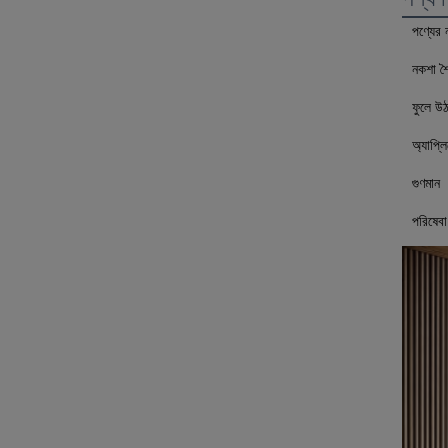
পণ্যের 
নকশা শ
ফুলে উঠ
অ্যাপ্ল
গুণমান
পরিষেবা