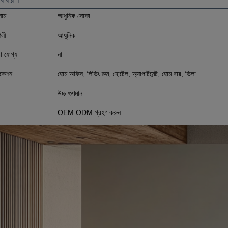
নাম
আধুনিক সোফা
ৈলী
আধুনিক
া যোগ্য
না
িকেশন
হোম অফিস, লিভিং রুম, হোটেল, অ্যাপার্টমেন্ট, হোম বার, ভিলা
উচ্চ গুণমান
OEM ODM গ্রহণ করুন