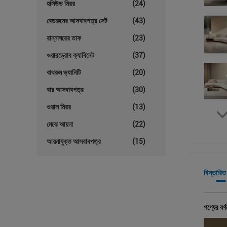
হলিউড মিরর
(24)
বেডরুমের আসবাবপত্র সেট
(43)
রান্নাঘরের তাক
(23)
ওয়ারড্রোব ক্যাবিনেট
(37)
বাথরুম ভ্যানিটি
(20)
বার আসবাবপত্র
(30)
ওয়াল মিরর
(13)
মেঝে আয়না
(22)
আয়নাযুক্ত আসবাবপত্র
(15)
বিস্তারিত
পণ্যের বর্ণ