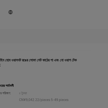
াইন হোম ওয়ালনট রঙের সোফা সেট কাঠের পা এবং নো ওয়াশ টেক
হ
ংয়ের শর্তাবলী
ার পরিমাণ:
৫ টুকরা
CN¥9,042.22/pieces 5-49 pieces