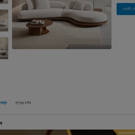
এখনই য
 তথ্য
পণ্যের বর্ণনা
না