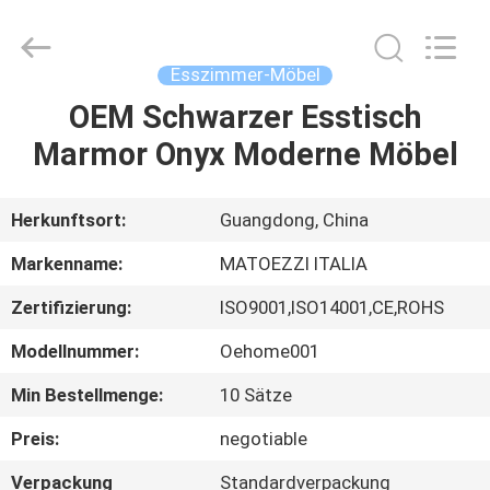
HOME
Furniture
Co.,
Ltd..
All
Esszimmer-Möbel
Rights
Reserved.
OEM Schwarzer Esstisch
STARTSEITE
Marmor Onyx Moderne Möbel
PRODUKTE
Herkunftsort:
Guangdong, China
VIDEOS
Markenname:
MATOEZZI ITALIA
Zertifizierung:
ISO9001,ISO14001,CE,ROHS
VR
Modellnummer:
Oehome001
SHOW
Min Bestellmenge:
10 Sätze
ÜBER
Preis:
negotiable
UNS
Verpackung
Standardverpackung