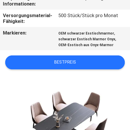
Informationen:
FABRIK
Versorgungsmaterial-
500 Stück/Stück pro Monat
TOUR
Fähigkeit:
Markieren:
,
OEM schwarzer Esstischmarmor
,
KONTAKT
schwarzer Esstisch Marmor Onyx
OEM-Esstisch aus Onyx-Marmor
NACHRICHTEN
BESTPREIS
ALLE
FÄLLE
REFERENZEN
SITEMAP