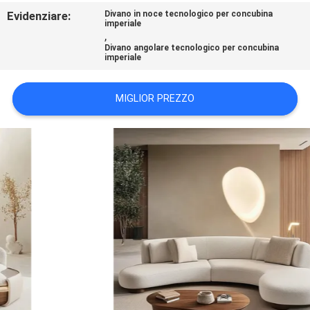
Evidenziare:
Divano in noce tecnologico per concubina
imperiale
FATORY
,
Divano angolare tecnologico per concubina
TOUR
imperiale
CONTATTACI
MIGLIOR PREZZO
NOTIZIE
TUTTI
I
CASI
RICHIEDERE
UN