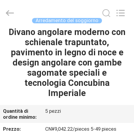
OE
HOME
Furniture
Co.,
Ltd..
Arredamento del soggiorno
All
Rights
Divano angolare moderno con
CASA
Reserved.
schienale trapuntato,
PRODOTTI
pavimento in legno di noce e
design angolare con gambe
VIDEO
sagomate speciali e
tecnologia Concubina
MOSTRA
Imperiale
VR
Quantità di
5 pezzi
CHI
ordine minimo:
SIAMO
Prezzo:
CN¥9,042.22/pieces 5-49 pieces