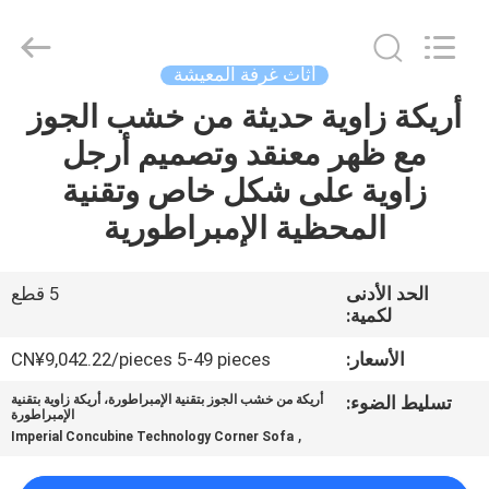
OE
HOME
Furniture
Co.,
Ltd..
أثاث غرفة المعيشة
All
Rights
أريكة زاوية حديثة من خشب الجوز
منزل
Reserved.
مع ظهر معنقد وتصميم أرجل
المنتجات
زاوية على شكل خاص وتقنية
المحظية الإمبراطورية
أشرطة
فيديو
الحد الأدنى
5 قطع
لكمية:
عرض
الأسعار:
CN¥9,042.22/pieces 5-49 pieces
الواقع
تسليط الضوء:
أريكة من خشب الجوز بتقنية الإمبراطورة، أريكة زاوية بتقنية
الإمبراطورة
الافتراضي
,
Imperial Concubine Technology Corner Sofa