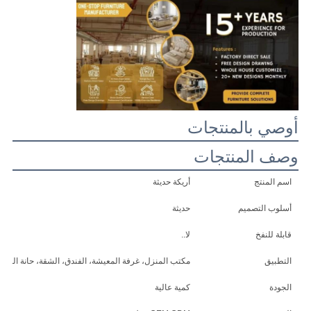
طلب
اقتباس
خريطة
أوصي بالمنتجات
الموقع
وصف المنتجات
سياسة
اسم المنتج
أريكة حديثة
الخصوصية
أسلوب التصميم
حديثة
قابلة للنفخ
لا..
التطبيق
مكتب المنزل، غرفة المعيشة، الفندق، الشقة، حانة المنزل
الجودة
كمية عالية