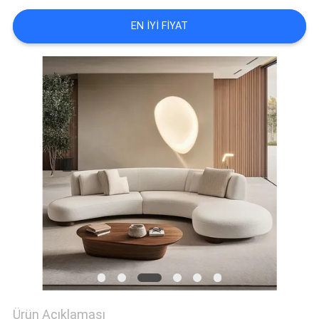
EN IYI FIYAT
FABRIKA
TURU
BIZE
ULAŞIN
HABERLER
TÜM
SERVIS
TALEPLERI
TEKLIF
Ürün Açıklaması