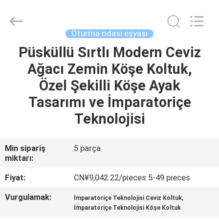
OE
HOME
Furniture
Co.,
Ltd..
Oturma odası eşyası
All
Rights
Püsküllü Sırtlı Modern Ceviz
ANA
Reserved.
Ağacı Zemin Köşe Koltuk,
SAYFA
Özel Şekilli Köşe Ayak
ÜRÜNLER
Tasarımı ve İmparatoriçe
Teknolojisi
VİDEOLAR
Min sipariş
5 parça
miktarı:
VR
GÖSTERISI
Fiyat:
CN¥9,042.22/pieces 5-49 pieces
Vurgulamak:
,
İmparatoriçe Teknolojisi Ceviz Koltuk
HAKKIMIZDA
İmparatoriçe Teknolojisi Köşe Koltuk