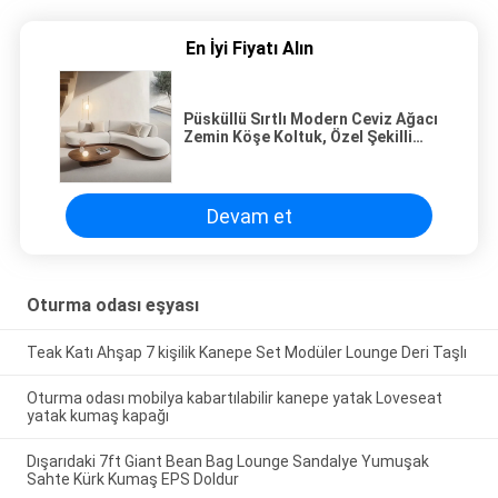
En İyi Fiyatı Alın
Püsküllü Sırtlı Modern Ceviz Ağacı
Zemin Köşe Koltuk, Özel Şekilli
Köşe Ayak Tasarımı ve
İmparatoriçe Teknolojisi
Devam et
Oturma odası eşyası
Teak Katı Ahşap 7 kişilik Kanepe Set Modüler Lounge Deri Taşlı
Oturma odası mobilya kabartılabilir kanepe yatak Loveseat
yatak kumaş kapağı
Dışarıdaki 7ft Giant Bean Bag Lounge Sandalye Yumuşak
Sahte Kürk Kumaş EPS Doldur