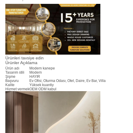
ISTEĞI
SITE
HARITASI
GIZLILIK
Ürünleri tavsiye edin
POLITIKASI
Ürünler Açıklama
Ürün adı
Modern kanepe
Tasarım stili
Modern
Şişme
HAYIR
Başvuru
Ev Ofisi, Oturma Odası, Otel, Daire, Ev Bar, Villa
Kalite
Yüksek kuantiy
Hizmet vermek
OEM ODM kabul