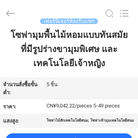
2026
Dongguan
OE
HOME
Furniture
เฟอร์นิเจอร์ห้องรับแขก
Co.,
Ltd..
All
โซฟามุมพื้นไม้หอมแบบทันสมัย
บ้าน
Rights
Reserved.
ที่มีรูปร่างขามุมพิเศษ และ
ผลิตภัณฑ์
เทคโนโลยีเจ้าหญิง
วิดีโอ
จำนวนสั่งซื้อขั้น
5 ชิ้น
ต่ำ:
แสดง
CN¥9,042.22/pieces 5-49 pieces
ราคา:
VR
,
แสงสูง:
โซฟาไม้สักเทคโนโลยีสนม
โซฟาเข้ามุมเทคโนโลยีสนม