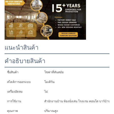
ทุก
กรณี
ขอ
แนะนําสินค้า
อ้าง
คําอธิบายสินค้า
แผนผัง
ชื่อสินค้า
โซฟาที่ทันสมัย
เว็บไซต์
สไตล์การออกแบบ
โมเดิร์น
เครื่องอัดลม
ไม่
นโยบาย
การใช้งาน
สํานักงานบ้าน ห้องนั่งเล่น โรงแรม คอนโด บาร์บ้าน วิ
คุณภาพ
ปริมาณสูง