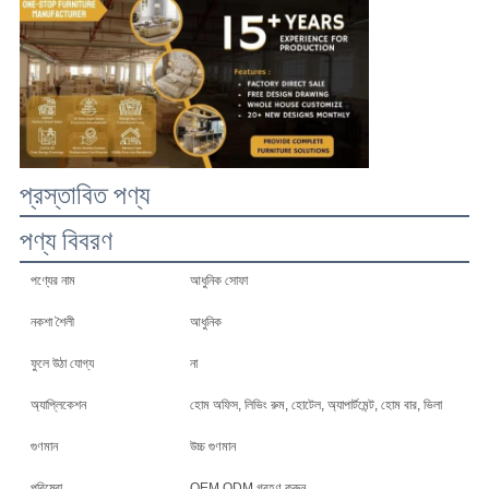
উদ্ধৃতির
জন্য
আবেদন
সাইট
প্রস্তাবিত পণ্য
ম্যাপ
পণ্য বিবরণ
পণ্যের নাম
আধুনিক সোফা
গোপনীয়তা
নকশা শৈলী
আধুনিক
নীতি
ফুলে উঠা যোগ্য
না
অ্যাপ্লিকেশন
হোম অফিস, লিভিং রুম, হোটেল, অ্যাপার্টমেন্ট, হোম বার, ভিলা
গুণমান
উচ্চ গুণমান
পরিষেবা
OEM ODM গ্রহণ করুন