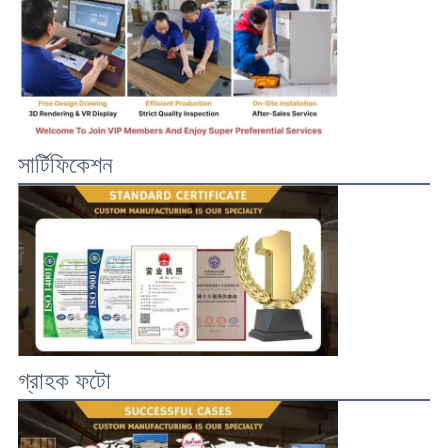
সার্টিফিকেশন
গ্রাহক ফটো