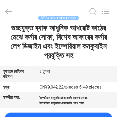
OE
HOME
Furniture
Co.,
Ltd..
লিভিং রুমের আসবাবপত্র
All
Rights
গুচ্ছযুক্ত ব্যাক আধুনিক আখরোট কাঠের
বাড়ি
Reserved.
মেঝে কর্নার সোফা, বিশেষ আকারের কর্নার
পণ্য
লেগ ডিজাইন এবং ইম্পেরিয়াল কনকুবাইন
প্রযুক্তি সহ
ভিডিও
ন্যূনতম চাহিদার
৫ টুকরা
পরিমাণ:
VR
প্রদর্শন
মূল্য:
CN¥9,042.22/pieces 5-49 pieces
লক্ষণীয় করা:
,
ইম্পেরিয়াল কনকুবাইন টেকনোলজি ওয়ালনট সোফা
আমাদের
ইম্পেরিয়াল কনকুবাইন টেকনোলজি কোণ সোফা
সম্পর্কে