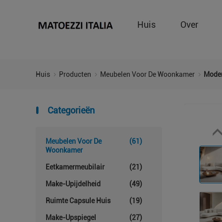
Huis
Over
Huis
Producten
Meubelen Voor De Woonkamer
Moder
Categorieën
Meubelen Voor De
(61)
Woonkamer
Eetkamermeubilair
(21)
Make-Upijdelheid
(49)
Ruimte Capsule Huis
(19)
Make-Upspiegel
(27)