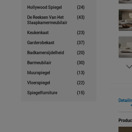
Hollywood Spiegel
(24)
De Reeksen Van Het
(43)
Slaapkamermeubilair
Keukenkast
(23)
Garderobekast
(37)
Badkamersijdelheid
(20)
Barmeubilair
(30)
Muurspiegel
(13)
Vloerspiegel
(22)
Spiegelfurniture
(15)
Detaili
Produc