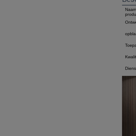
Naam
produ
Ontwe
opbla
Toepa
Kwalit
Diens