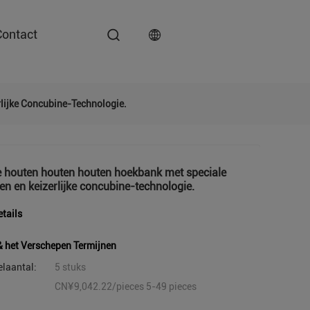
Contact
ijke Concubine-Technologie.
 houten houten houten hoekbank met speciale
n en keizerlijke concubine-technologie.
tails
& het Verschepen Termijnen
elaantal:
5 stuks
CN¥9,042.22/pieces 5-49 pieces