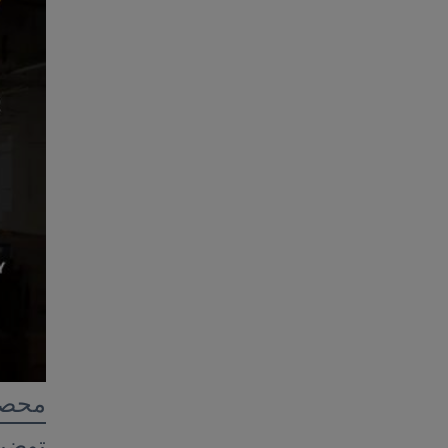
محصو
توضی