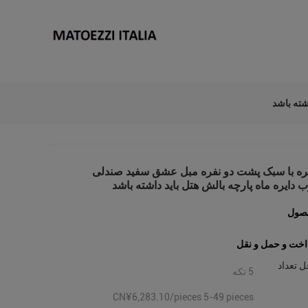
شته باشد
فره با سبک پشت دو نفره مبل عشق سفید صندلی
ب دایره ماه پارچه بالش هتل باید داشته باشد
صول
اخت و حمل و نقل
ل تعداد
5 تکه
CN¥6,283.10/pieces 5-49 pieces