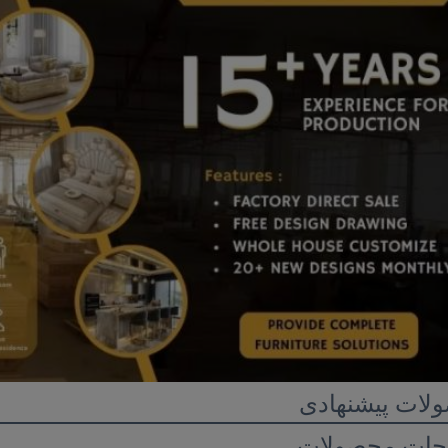
لات پیشنهادی
حات محصولات