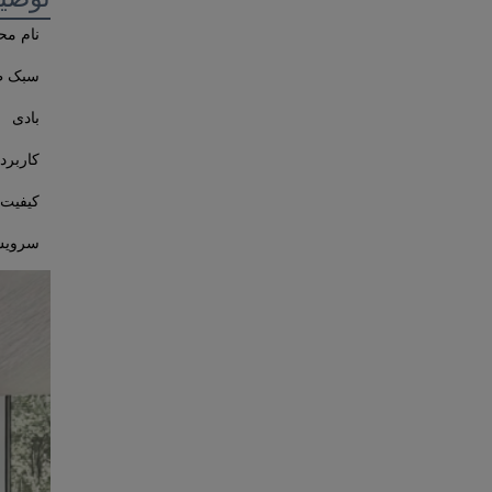
نام م
سبک ط
بادی
کاربرد
کیفیت
سروی