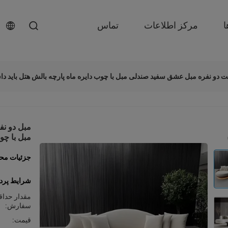
ا
مرکز اطلاعات
تماس
ت دو نفره مبل عشق سفید صندلی مبل با چوب دایره ماه پارچه بالش هتل باید دا
مبل دو ن
مبل با چو
جزئیات مح
شرایط پرد
مقدار حداق
سفارش:
قیمت: