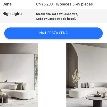
Cena:
CN¥6,283.10/pieces 5-49 pieces
WYCIECZKA
High Light:
,
Niezbędna sofa dwuosobowa
PO
Sofa dwuosobowa do hotelu
FABRYCE
NAJLEPSZA CENA
SKONTAKTUJ
SIĘ
Z
NAMI
AKTUALNOŚCI
WSZYSTKIE
PRZYPADKI