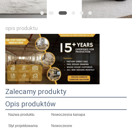
POPROSIĆ
O
opis produktu
WYCENĘ
SITEMAP
POLITYKA
PRYWATNOŚCI
Zalecamy produkty
Opis produktów
Nazwa produktu
Nowoczesna kanapa
Styl projektowania
Nowoczesne