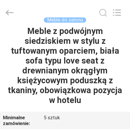
OE
HOME
Furniture
Co.,
Ltd..
Meble do salonu
All
Rights
Meble z podwójnym
DOM
Reserved.
siedziskiem w stylu z
PRODUKTY
tuftowanym oparciem, biała
sofa typu love seat z
FILMY
drewnianym okrągłym
księżycowym poduszką z
POKAZ
tkaniny, obowiązkowa pozycja
VR
w hotelu
O
Minimalne
5 sztuk
NAS
zamówienie: