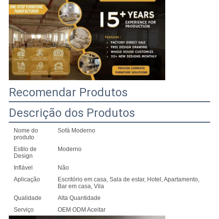
UM
ORÇAMENTO
MAPA
DO
SITE
Recomendar Produtos
Descrição dos Produtos
POLÍTICA
Nome do
Sofá Moderno
DE
produto
Estilo de
Moderno
PRIVACIDADE
Design
Inflável
Não
Aplicação
Escritório em casa, Sala de estar, Hotel, Apartamento,
Bar em casa, Vila
Qualidade
Alta Quantidade
Serviço
OEM ODM Aceitar