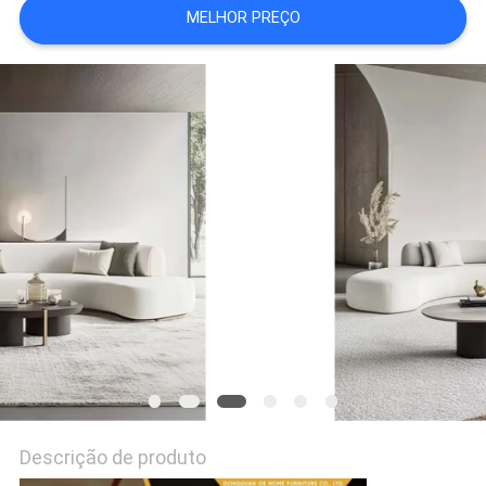
SOMOS
MELHOR PREÇO
FÁBRICA
FALE
CONOSCO
NOTÍCIAS
TODOS
OS
CASOS
Descrição de produto
PEDIR