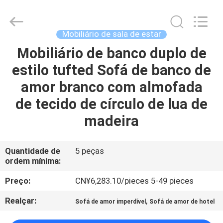
Dongguan
OE
HOME
Furniture
Co.,
Mobiliário de sala de estar
Ltd..
All
Mobiliário de banco duplo de
CASA
Rights
Reserved.
estilo tufted Sofá de banco de
PRODUTOS
amor branco com almofada
de tecido de círculo de lua de
VÍDEOS
madeira
SHOW
Quantidade de
5 peças
ordem mínima:
DE
RV
Preço:
CN¥6,283.10/pieces 5-49 pieces
Realçar:
,
Sofá de amor imperdível
Sofá de amor de hotel
QUEM