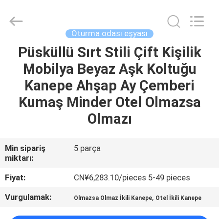
OE
HOME
Furniture
Co.,
Ltd..
Oturma odası eşyası
All
Rights
Püsküllü Sırt Stili Çift Kişilik
ANA
Reserved.
Mobilya Beyaz Aşk Koltuğu
SAYFA
Kanepe Ahşap Ay Çemberi
ÜRÜNLER
Kumaş Minder Otel Olmazsa
Olmazı
VİDEOLAR
Min sipariş
5 parça
miktarı:
VR
GÖSTERISI
Fiyat:
CN¥6,283.10/pieces 5-49 pieces
Vurgulamak:
,
Olmazsa Olmaz İkili Kanepe
Otel İkili Kanepe
HAKKIMIZDA