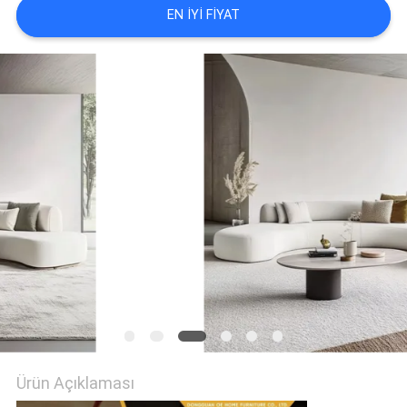
EN IYI FIYAT
FABRIKA
TURU
BIZE
ULAŞIN
HABERLER
TÜM
SERVIS
TALEPLERI
Ürün Açıklaması
TEKLIF