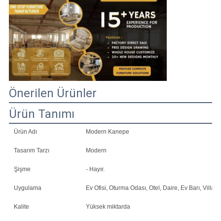
ISTEĞI
SITE
HARITASI
GIZLILIK
Önerilen Ürünler
POLITIKASI
Ürün Tanımı
Ürün Adı
Modern Kanepe
Tasarım Tarzı
Modern
Şişme
- Hayır.
Uygulama
Ev Ofisi, Oturma Odası, Otel, Daire, Ev Barı, Villa
Kalite
Yüksek miktarda