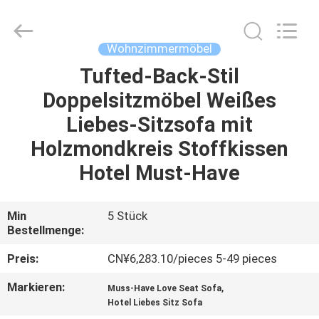
HOME
Furniture
Co.,
Ltd..
All
Wohnzimmermöbel
Rights
Reserved.
Tufted-Back-Stil
STARTSEITE
Doppelsitzmöbel Weißes
PRODUKTE
Liebes-Sitzsofa mit
Holzmondkreis Stoffkissen
VIDEOS
Hotel Must-Have
VR
Min
5 Stück
Bestellmenge:
SHOW
Preis:
CN¥6,283.10/pieces 5-49 pieces
ÜBER
Markieren:
,
Muss-Have Love Seat Sofa
UNS
Hotel Liebes Sitz Sofa