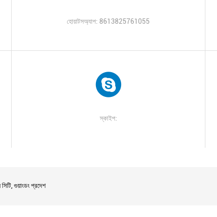
হোয়াটসঅ্যাপ: 8613825761055
স্কাইপ:
সিটি, গুয়াংডং প্রদেশ