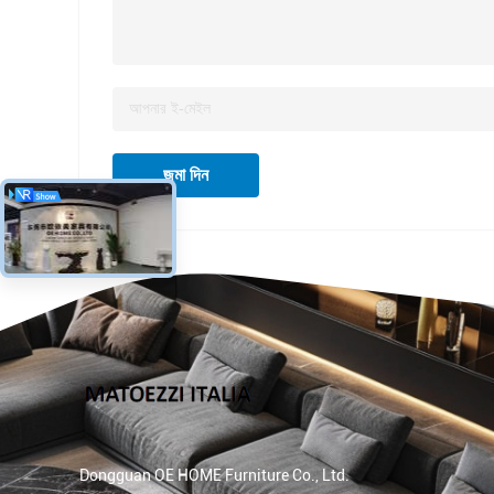
জমা দিন
Dongguan OE HOME Furniture Co., Ltd.