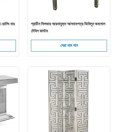
া রোলিং বার
প্রাচীন সিলভার আয়নাযুক্ত আসবাবপত্র ডিমিলুন কনসোল
টেবিল কাস্টম
সেরা দাম পান