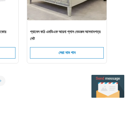
ডেকোর
প্যানেল কাঠ এমডিএফ আয়না গ্লাস বেডরুম আসবাবপত্র
সেট
সেরা দাম পান