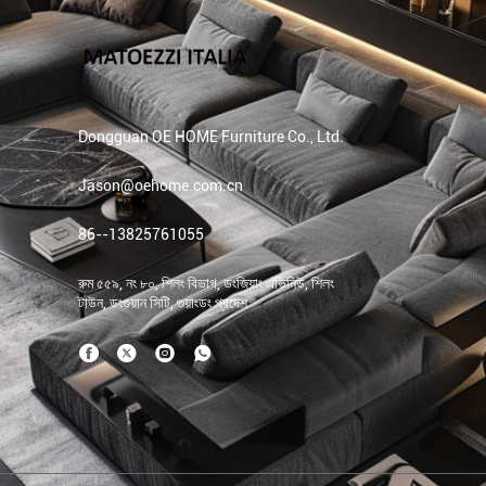
Dongguan OE HOME Furniture Co., Ltd.
Jason@oehome.com.cn
86--13825761055
রুম ৫৫৯, নং ৮০, শিলং বিভাগ, ডংজিয়াং এভিনিউ, শিলং
টাউন, ডংগুয়ান সিটি, গুয়াংডং প্রদেশ