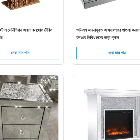
িস্টাল ভেনিশিয়ান আয়না কনসোল টেবিল
ওডিএম আয়নাযুক্ত আসবাবপত্র পাতলা কনসো
ার
হলওয়ে লিভিং রুমের জন্য গ্লাস
সেরা দাম পান
সেরা দাম পান