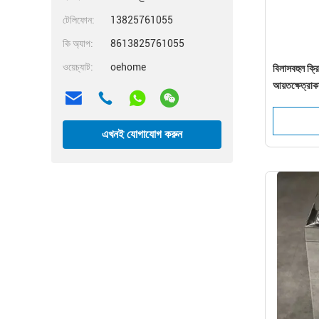
টেলিফোন:
13825761055
কি অ্যাপ:
8613825761055
ওয়েচ্যাট:
oehome
বিলাসবহুল ক্র
আয়তক্ষেত্রাক
এখনই যোগাযোগ করুন