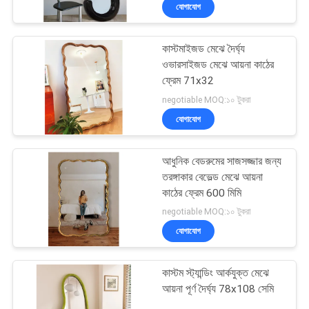
যোগাযোগ
কারখানা
কাস্টমাইজড মেঝে দৈর্ঘ্য
ভ্রমণ
49
ওভারসাইজড মেঝে আয়না কাঠের
ফ্রেম 71x32
মেকআপ ভ্যানিটি
আমাদের
negotiable MOQ:১০ টুকরা
যোগাযোগ
সাথে
যোগাযোগ
আধুনিক বেডরুমের সাজসজ্জার জন্য
করুন
তরঙ্গাকার বেভেল্ড মেঝে আয়না
কাঠের ফ্রেম 600 মিমি
19
negotiable MOQ:১০ টুকরা
খবর
যোগাযোগ
স্পেস ক্যাপসুল হাউস
সব
কাস্টম স্ট্যান্ডিং আর্কযুক্ত মেঝে
ক্ষেত্রেই
আয়না পূর্ণ দৈর্ঘ্য 78x108 সেমি