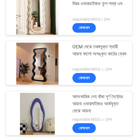
মিরর ওভারডাইজড ফুল লম্বা ওম
43
negotiable MOQ:৫ টুকরা
যোগাযোগ
বেডরুমের আসবাবপত্র সেট
OEM মেঝে তরঙ্গযুক্ত স্থায়ী
আয়না কালো অলঙ্কৃত কাঠের ফ্রেম
negotiable MOQ:১০ টুকরা
যোগাযোগ
23
আলংকারিক দেহ বাঁকা পূর্ণ দৈর্ঘ্যের
রান্নাঘরের তাক
আয়না ওভারসাইজড আর্কযুক্ত
মেঝে আয়না
negotiable MOQ:১০ টুকরা
যোগাযোগ