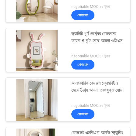
negotiable MOQ:১০ টুকরা
উদ্ধৃতির
যোগাযোগ
জন্য
27
আবেদন
ভ্যানিটি পূর্ণ দৈর্ঘ্যের বেডরুমের
মেকআপ আয়না
আয়না 8 ফুট মেঝে আয়না ওডিএম
সাইট
negotiable MOQ:১০ টুকরা
ম্যাপ
যোগাযোগ
গোপনীয়তা
আলংকারিক বেডরুম ফ্রেমবিহীন
24
মেঝে দৈর্ঘ্য আয়না তরঙ্গযুক্ত ঘোড়া
নীতি
হলিউড মিরর
negotiable MOQ:১০ টুকরা
যোগাযোগ
ভেলভেট এমডিএফ আর্কড স্ট্যান্ডিং