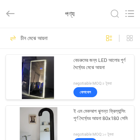
OE
HOME
Furniture
পণ্য
Co.,
Ltd..
All
Rights
বাড়ি
Reserved.
61
চীন মেঝে আয়না
লিভিং রুমের আসবাবপত্র
পণ্য
বেডরুমের জন্য LED আলোর পূর্ণ
দৈর্ঘ্যের মেঝে আয়না
ভিডিও
negotiable MOQ:৫ টুকরা
VR
যোগাযোগ
21
প্রদর্শন
ই এম মেকআপ ঝুলন্ত ফ্রিল্যান্সিং
ডাইনিং রুম আসবাবপত্র
পূর্ণ দৈর্ঘ্যের আয়না 80x180 সেমি
আমাদের
সম্পর্কে
negotiable MOQ:১০ টুকরা