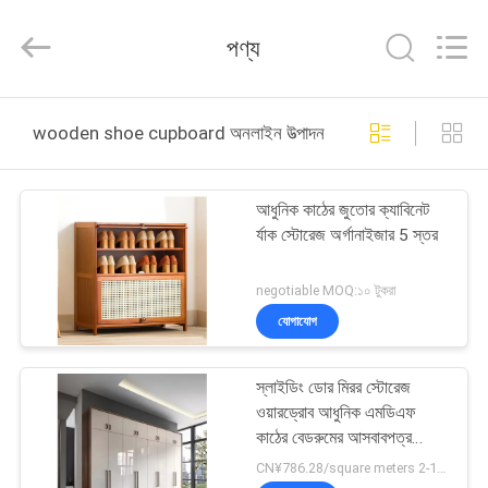
OE
HOME
Furniture
পণ্য
Co.,
Ltd..
All
Rights
বাড়ি
Reserved.
wooden shoe cupboard অনলাইন উত্পাদন
পণ্য
আধুনিক কাঠের জুতোর ক্যাবিনেট
র্যাক স্টোরেজ অর্গানাইজার 5 স্তর
ভিডিও
negotiable MOQ:১০ টুকরা
VR
যোগাযোগ
প্রদর্শন
স্লাইডিং ডোর মিরর স্টোরেজ
ওয়ারড্রোব আধুনিক এমডিএফ
আমাদের
কাঠের বেডরুমের আসবাবপত্র
হোটেলের আবাসনে
সম্পর্কে
CN¥786.28/square meters 2-19 square meters MOQ:2 বর্গ মিটার