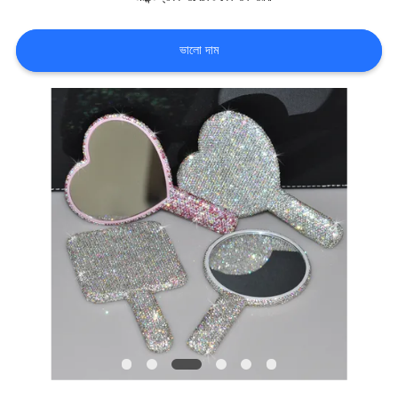
কারখানা
ভালো দাম
ভ্রমণ
আমাদের
সাথে
যোগাযোগ
করুন
খবর
সব
ক্ষেত্রেই