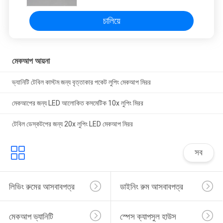
চালিয়ে
মেকআপ আয়না
ভ্যানিটি টেবিল কাস্টম জন্য বৃত্তাকার পকেট লুপিং মেকআপ মিরর
মেকআপের জন্য LED আলোকিত কসমেটিক 10x লুপিং মিরর
টেবিল ডেস্কটপের জন্য 20x লুপিং LED মেকআপ মিরর
সব
লিভিং রুমের আসবাবপত্র
ডাইনিং রুম আসবাবপত্র
মেকআপ ভ্যানিটি
স্পেস ক্যাপসুল হাউস