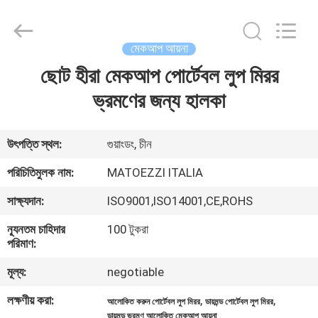
OE
HOME
Furniture
Co.,
Ltd..
মেকআপ আয়না
All
Rights
ছোট হীরা মেকআপ পোর্টেবল লুপ মিরর
বাড়ি
Reserved.
ভ্রমণের জন্য হালকা
পণ্য
উৎপত্তি স্থল:
গুয়াংডং, চীন
ভিডিও
পরিচিতিমুলক নাম:
MATOEZZI ITALIA
সাক্ষ্যদান:
ISO9001,ISO14001,CE,ROHS
VR
ন্যূনতম চাহিদার
100 টুকরা
প্রদর্শন
পরিমাণ:
মূল্য:
negotiable
আমাদের
লক্ষণীয় করা:
,
,
সম্পর্কে
আলোকিত করুন পোর্টেবল লুপ মিরর
ডায়মন্ড পোর্টেবল লুপ মিরর
ডায়মন্ড ভ্রমণ আলোকিত মেকআপ আয়না