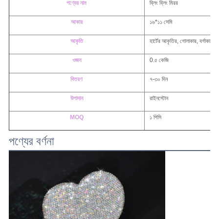
পণ্যের নাম
ব্লিং ব্লিং মিরর
আকার
১৬*১১ সেমি
আকৃতি
হার্টের আকৃতির, গোলাকার, বর্গাকার
ওজন
0.৫ কেজি
বিতরণ
৭-৩০ দিন
উপাদান
রাইনস্টোন
MOQ
১ পিসি
পণ্যের বর্ণনা