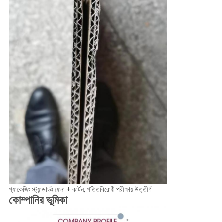
প্যাকেজিং স্ট্যান্ডার্ডঃ ফেনা + কার্টন, পতিতবিরোধী পরীক্ষায় উত্তীর্ণ
কোম্পানির ভূমিকা