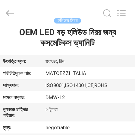
OE
HOME
Furniture
Co.,
Ltd..
হলিউড মিরর
All
Rights
OEM LED বড় হলিউড মিরর জন্য
বাড়ি
Reserved.
কসমেটিকস ভ্যানিটি
পণ্য
উৎপত্তি স্থল:
গুয়াংডং, চীন
ভিডিও
পরিচিতিমুলক নাম:
MATOEZZI ITALIA
সাক্ষ্যদান:
ISO9001,ISO14001,CE,ROHS
VR
মডেল নম্বার:
DMW-12
প্রদর্শন
ন্যূনতম চাহিদার
৫ টুকরা
পরিমাণ:
আমাদের
মূল্য:
negotiable
সম্পর্কে