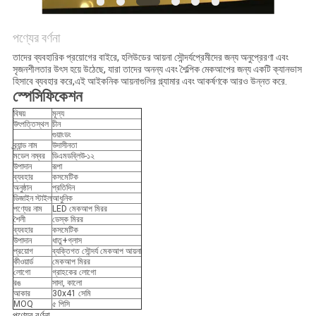
উদ্ধৃতির
পণ্যের বর্ণনা
জন্য
তাদের ব্যবহারিক প্রয়োগের বাইরে, হলিউডের আয়না সৌন্দর্যপ্রেমীদের জন্য অনুপ্রেরণা এবং
সৃজনশীলতার উৎস হয়ে উঠেছে, যারা তাদের অনন্য এবং শৈল্পিক মেকআপের জন্য একটি ক্যানভাস
আবেদন
হিসাবে ব্যবহার করে,এই আইকনিক আয়নাগুলির গ্ল্যামার এবং আকর্ষণকে আরও উন্নত করে.
স্পেসিফিকেশন
বিষয়
মূল্য
সাইট
উৎপত্তিস্থল
চীন
গুয়াংডং
ম্যাপ
ব্র্যান্ড নাম
উদাসীনতা
মডেল নম্বর
ডিএমডব্লিউ-১২
উপাদান
রূপা
ব্যবহার
কসমেটিক
গোপনীয়তা
অনুষ্ঠান
প্রতিদিন
ডিজাইন স্টাইল
আধুনিক
পণ্যের নাম
LED মেকআপ মিরর
নীতি
শৈলী
ডেস্ক মিরর
ব্যবহার
কসমেটিক
উপাদান
ধাতু+গ্লাস
প্রয়োগ
ব্যক্তিগত সৌন্দর্য মেকআপ আয়না
কীওয়ার্ড
মেকআপ মিরর
লোগো
গ্রাহকের লোগো
রঙ
সাদা, কালো
আকার
30x41 সেমি
MOQ
৫ পিসি
পণ্যের বর্ণনা