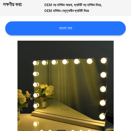
লক্ষণীয় করা:
,
,
OEM বড় হলিউড আয়না
ভ্যানিটি বড় হলিউড মিরর
OEM হলিউড নেতৃত্বাধীন ভ্যানিটি মিরর
কারখানা
ভ্রমণ
ভালো দাম
আমাদের
সাথে
যোগাযোগ
করুন
খবর
সব
ক্ষেত্রেই