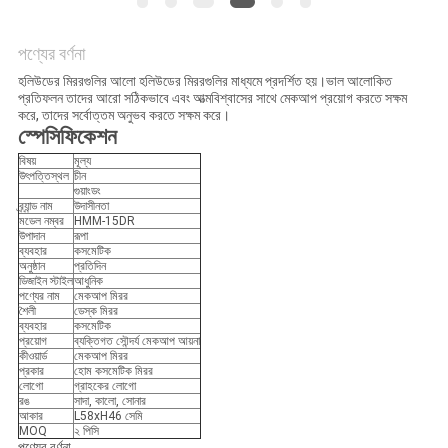
উদ্ধৃতির
পণ্যের বর্ণনা
জন্য
হলিউডের মিররগুলির আলো হলিউডের মিররগুলির মাধ্যমে প্রদর্শিত হয়।ভাল আলোকিত
প্রতিফলন তাদের আরো সঠিকভাবে এবং আত্মবিশ্বাসের সাথে মেকআপ প্রয়োগ করতে সক্ষম
আবেদন
করে, তাদের সর্বোত্তম অনুভব করতে সক্ষম করে।
স্পেসিফিকেশন
বিষয়
মূল্য
সাইট
উৎপত্তিস্থল
চীন
গুয়াংডং
ম্যাপ
ব্র্যান্ড নাম
উদাসীনতা
মডেল নম্বর
HMM-15DR
উপাদান
রূপা
ব্যবহার
কসমেটিক
গোপনীয়তা
অনুষ্ঠান
প্রতিদিন
ডিজাইন স্টাইল
আধুনিক
পণ্যের নাম
মেকআপ মিরর
নীতি
শৈলী
ডেস্ক মিরর
ব্যবহার
কসমেটিক
প্রয়োগ
ব্যক্তিগত সৌন্দর্য মেকআপ আয়না
কীওয়ার্ড
মেকআপ মিরর
প্রকার
হোম কসমেটিক মিরর
লোগো
গ্রাহকের লোগো
রঙ
সাদা, কালো, সোনার
আকার
L58xH46 সেমি
MOQ
২ পিসি
পণ্যের বর্ণনা