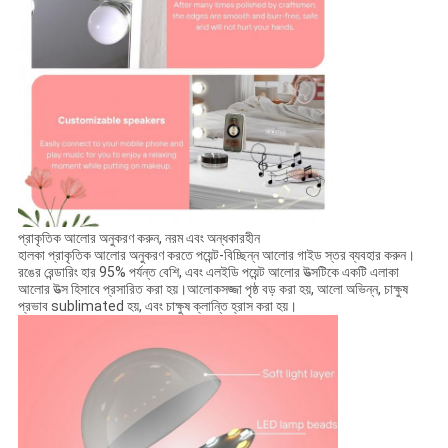
প্রাকৃতিক আলোর অনুকরণ করুন, নরম এবং অন্ধকারহীন
হালকা প্রাকৃতিক আলোর অনুকরণ করতে পয়েন্ট-বিচ্ছিন্ন আলোর গাইড স্তর ব্যবহার করুন।
রঙের রেন্ডারিং হার 95% পর্যন্ত বেশি, এবং এলইডি পয়েন্ট আলোর উত্সটিকে একটি এলাকা
আলোর উত্স হিসাবে প্রসারিত করা হয়।আলোকসজ্জা পৃষ্ঠ বড় করা হয়, আলো অভিন্ন, চাক্ষুষ
প্রভাব sublimated হয়, এবং চাক্ষুষ ক্লান্তি হ্রাস করা হয়।