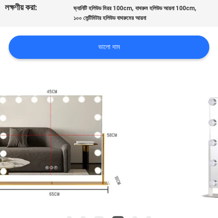
লক্ষণীয় করা:
,
,
ভ্যানিটি হলিউড মিরর 100cm
বাথরুম হলিউড আয়না 100cm
১০০ সেন্টিমিটার হলিউড বাথরুমের আয়না
কারখানা
ভ্রমণ
ভালো দাম
আমাদের
সাথে
যোগাযোগ
করুন
খবর
সব
ক্ষেত্রেই