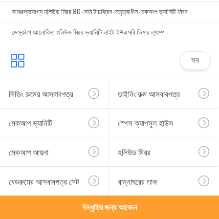
সামঞ্জস্যযোগ্য হলিউড মিরর 80 সেমি টাচস্ক্রিন নেতৃত্বাধীন মেকআপ ভ্যানিটি মিরর
ডেস্কটপ আলোকিত হলিউড মিরর ভ্যানিটি লাইট ইউএসবি ডিমার ল্যাম্প
সব
লিভিং রুমের আসবাবপত্র
ডাইনিং রুম আসবাবপত্র
মেকআপ ভ্যানিটি
স্পেস ক্যাপসুল হাউস
মেকআপ আয়না
হলিউড মিরর
বেডরুমের আসবাবপত্র সেট
রান্নাঘরের তাক
উদ্ধৃতির জন্য আবেদন