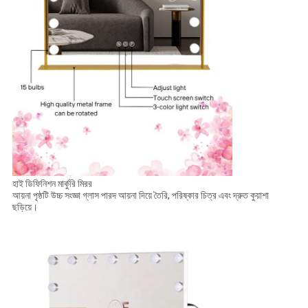
হাই ডিফিনিশন মার্কুরি মিরর
আয়না পৃষ্ঠটি উচ্চ সংজ্ঞা গ্লাস পারদ আয়না দিয়ে তৈরি, পরিষ্কার চিত্র এবং দ্রুত কুয়াশা
ছড়িয়ে।