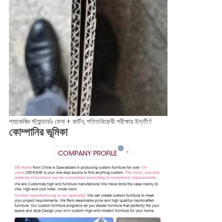
প্যাকেজিং স্ট্যান্ডার্ডঃ ফেনা + কার্টন, পতিতবিরোধী পরীক্ষায় উত্তীর্ণ
কোম্পানির ভূমিকা