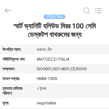
OE
HOME
Furniture
Co.,
Ltd..
হলিউড মিরর
All
Rights
স্মার্ট ভ্যানিটি হলিউড মিরর 100 সেমি
বাড়ি
Reserved.
ডেস্কটপ বাথরুমের জন্য
পণ্য
উৎপত্তি স্থল:
গুয়াংডং, চীন
ভিডিও
পরিচিতিমুলক নাম:
MATOEZZI ITALIA
সাক্ষ্যদান:
ISO9001,ISO14001,CE,ROHS
VR
মডেল নম্বার:
HMM-15DR
প্রদর্শন
ন্যূনতম চাহিদার
২ টুকরা
পরিমাণ:
আমাদের
মূল্য:
negotiable
সম্পর্কে