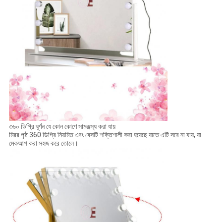
৩৬০ ডিগ্রি ঘূর্ণন যে কোন কোণে সামঞ্জস্য করা যায়
মিরর পৃষ্ঠ 360 ডিগ্রি নিয়মিত এবং বেসটি শক্তিশালী করা হয়েছে যাতে এটি সরে না যায়, যা
মেকআপ করা সহজ করে তোলে।