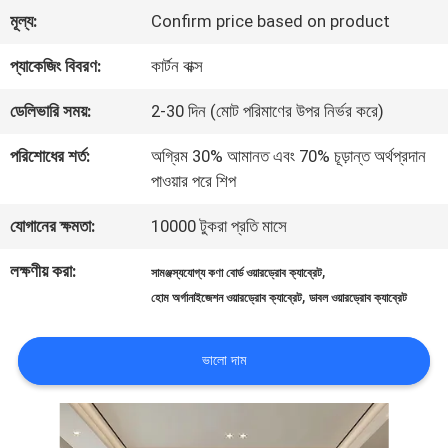
মূল্য:
Confirm price based on product
সম্পর্কে
প্যাকেজিং বিবরণ:
কার্টন বাক্স
কারখানা
ডেলিভারি সময়:
2-30 দিন (মোট পরিমাণের উপর নির্ভর করে)
ভ্রমণ
পরিশোধের শর্ত:
অগ্রিম 30% আমানত এবং 70% চূড়ান্ত অর্থপ্রদান
পাওয়ার পরে শিপ
আমাদের
যোগানের ক্ষমতা:
10000 টুকরা প্রতি মাসে
সাথে
লক্ষণীয় করা:
,
সামঞ্জস্যযোগ্য কণা বোর্ড ওয়ারড্রোব ক্যাব্রেট
,
হোম অর্গানাইজেশন ওয়ারড্রোব ক্যাব্রেট
ডাবল ওয়ারড্রোব ক্যাব্রেট
যোগাযোগ
করুন
ভালো দাম
খবর