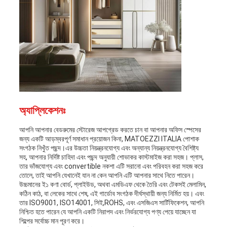
অ্যাপ্লিকেশনঃ
আপনি আপনার বেডরুমের স্টোরেজ আপগ্রেড করতে চান বা আপনার অফিস স্পেসের
জন্য একটি আড়ম্বরপূর্ণ সমাধান প্রয়োজন কিনা, MATOEZZI ITALIA পোশাক
সংগঠক নিখুঁত পছন্দ।এর উচ্চতা নিয়ন্ত্রনযোগ্য এবং অন্যান্য নিয়ন্ত্রনযোগ্য বৈশিষ্ট্য
সহ, আপনার নির্দিষ্ট চাহিদা এবং পছন্দ অনুযায়ী শোভাকর কাস্টমাইজ করা সহজ। প্লাস,
তার ভাঁজযোগ্য এবং convertible নকশা এটি সরানো এবং পরিবহন করা সহজ করে
তোলে, তাই আপনি যেখানেই যান না কেন আপনি এটি আপনার সাথে নিতে পারেন।
উচ্চমানের ই১ কণা বোর্ড, প্লাইউড, অথবা এমডিএফ থেকে তৈরি এবং টেকসই মেলামিন,
কঠিন কাঠ, বা লেকের সাথে শেষ, এই গার্ডোব সংগঠক দীর্ঘস্থায়ী জন্য নির্মিত হয়। এবং
তার ISO9001, ISO14001, সিই,ROHS, এবং এসজিএস সার্টিফিকেশন, আপনি
নিশ্চিত হতে পারেন যে আপনি একটি নিরাপদ এবং নির্ভরযোগ্য পণ্য পেয়ে যাচ্ছেন যা
শিল্পের সর্বোচ্চ মান পূরণ করে।