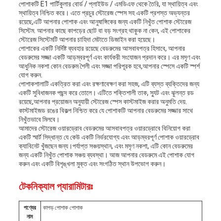
পোশাকটি E1 পার্টিকুলার বোর্ড / প্লাইউড / এমডিএফ থেকে তৈরি, যা স্থায়িত্ব এবং
স্থায়িত্ব নিশ্চিত করে। এতে প্রচুর স্টোরেজ স্পেস সহ একটি প্রশস্ত অভ্যন্তর
নীতি
রয়েছে,এটি আপনার পোশাক এবং আনুষাঙ্গিকের জন্য একটি নিখুঁত পোশাক স্টোরেজ
সিস্টেম. আপনার কাছে কাপড়ের ছোট বা বড় সংগ্রহ থাকুক না কেন, এই পোশাকের
স্টোরেজ সিস্টেমটি আপনার চাহিদা মেটাতে ডিজাইন করা হয়েছে।
পোশাকের একটি নির্দিষ্ট ব্যবহার রয়েছে বেডরুমের আসবাবপত্র হিসাবে, আপনার
বেডরুমের সজ্জা একটি আড়ম্বরপূর্ণ এবং কার্যকরী সংযোজন প্রদান করে। এর মসৃণ এবং
আধুনিক নকশা কোন বেডরুম শৈলী এবং সজ্জা পরিপূরক হবে,আপনার স্পেসে একটি স্পর্শ
যোগ করুন.
পোশাকশালাটি একত্রিত করা এবং রক্ষণাবেক্ষণ করা সহজ, এটি ব্যস্ত ব্যক্তিদের জন্য
একটি সুবিধাজনক পছন্দ করে তোলে। এটিতে শক্তিশালী তাক, স্যুট এবং ঝুলন্ত রড
রয়েছে,আপনার প্রয়োজন অনুযায়ী স্টোরেজ স্পেস কাস্টমাইজ করার অনুমতি দেয়.
কাস্টমাইজড রঙের বিকল্প নিশ্চিত করে যে পোশাকটি আপনার বেডরুমের সজ্জার সাথে
নিখুঁতভাবে মিলবে।
আমাদের স্টোরেজ ওয়ারড্রোব বেডরুমের আসবাবপত্র ওয়ারড্রোবে বিনিয়োগ করা
একটি স্মার্ট সিদ্ধান্ত যে কেউ একটি নির্ভরযোগ্য এবং আড়ম্বরপূর্ণ পোশাক ওয়ারড্রোব
ক্যাবিনেট খুঁজছেন জন্য।পর্যাপ্ত সঞ্চয়স্থান, এবং মসৃণ নকশা, এটি কোন বেডরুমের
জন্য একটি নিখুঁত পোশাক সঞ্চয় ব্যবস্থা। আজ আপনার বেডরুমে এই পোশাক যোগ
করুন এবং একটি বিশৃঙ্খলা মুক্ত এবং সংগঠিত স্থান উপভোগ করুন।
টেকনিক্যাল প্যারামিটারঃ
পণ্যের
কাপড় পোশাক পোশাক
নাম