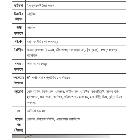
কাঠামো
ইনক্লোজেট তৈরি করুন
ডিজাইন
আধুনিক
স্টাইল
নির্দিষ্ট
পোশাক
ব্যবহার
ফাংশন
বাড়ি অর্থনীতির আসবাবপত্র
বৈশিষ্ট্য
সামঞ্জস্যযোগ্য (উচ্চতা), ভাঁজযোগ্য, সামঞ্জস্যযোগ্য (অন্যান্য), রূপান্তরযোগ্য,
প্রসারিত
সাধারণ
হোম আসবাবপত্র
ব্যবহার
শবদেহের
E1 কণা বোর্ড / প্লাইউড / এমডিএফ
উপাদান
প্রয়োগ
হোম অফিস, লিভিং রুম, বেডরুম, ডাইনিং রুম, হোটেল, অ্যাপার্টমেন্ট, অফিস বিল্ডিং,
হাসপাতাল, মল, গুদাম, কর্মশালা, স্টোরেজ ও ক্লোরেজ, হল, সিঁড়ি, জিম, লন্ড্রি, ভিলা,
অন্যান্য
রঙ
কাস্টমাইজড রঙ
পণ্যের
পোশাক স্টোরেজ ইউনিট, ওয়ারড্রোব ক্যাবিনেট
নাম
(বিকল্প)