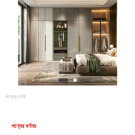
সব
ক্ষেত্রেই
উদ্ধৃতির
জন্য
আবেদন
পণ্যের বর্ণনা
সাইট
ম্যাপ
পণ্যের বর্ণনাঃ
গোপনীয়তা