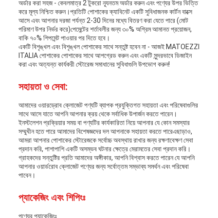
অর্ডার করা সহজ - কেবলমাত্র 2 টুকরো ন্যূনতম অর্ডার করুন এবং পণ্যের উপর ভিত্তি
করে মূল্য নিশ্চিত করুন।প্রতিটি পোশাকের ক্যাবিনেট একটি সুবিধাজনক কার্টন বাক্সে
আসে এবং আপনার দরজা পর্যন্ত 2-30 দিনের মধ্যে বিতরণ করা যেতে পারে (মোট
পরিমাণ উপর নির্ভর করে)পেমেন্টের শর্তাবলীর জন্য ৩০% অগ্রিম আমানত প্রয়োজন,
বাকি ৭০% শিপমেন্ট পাওয়ার পর দিতে হবে।
একটি বিশৃঙ্খল এবং বিশৃঙ্খল পোশাকের সাথে সন্তুষ্ট হবেন না - আজই MATOEZZI
ITALIA পোশাকের পোশাকের সাথে আপগ্রেড করুন এবং একটি সুন্দরভাবে ডিজাইন
করা এবং অত্যন্ত কার্যকরী স্টোরেজ সমাধানের সুবিধাগুলি উপভোগ করুন!
সহায়তা ও সেবা:
আমাদের ওয়ারড্রোব ক্লোজেট পণ্যটি ব্যাপক প্রযুক্তিগত সহায়তা এবং পরিষেবাগুলির
সাথে আসে যাতে আপনি আপনার ক্রয় থেকে সর্বাধিক উপার্জন করতে পারেন।
ইনস্টলেশন প্রক্রিয়ার সময় বা পণ্যটির কার্যকারিতা নিয়ে আপনার যে কোন সমস্যার
সম্মুখীন হতে পারে আমাদের বিশেষজ্ঞদের দল আপনাকে সহায়তা করতে পারেএছাড়াও,
আমরা আপনার পোশাকের স্টোরেজকে সর্বোচ্চ অবস্থায় রাখার জন্য রক্ষণাবেক্ষণ সেবা
প্রদান করি, পাশাপাশি একটি অসম্ভব ঘটনার ক্ষেত্রে মেরামতের সেবা প্রদান করি।
গ্রাহকদের সন্তুষ্টির প্রতি আমাদের অঙ্গীকার, আপনি বিশ্বাস করতে পারেন যে আপনি
আপনার ওয়ার্ডরোব ক্লোজেট পণ্যের জন্য সর্বোত্তম সম্ভাব্য সমর্থন এবং পরিষেবা
পাবেন।
প্যাকেজিং এবং শিপিংঃ
পণ্যের প্যাকেজিংঃ