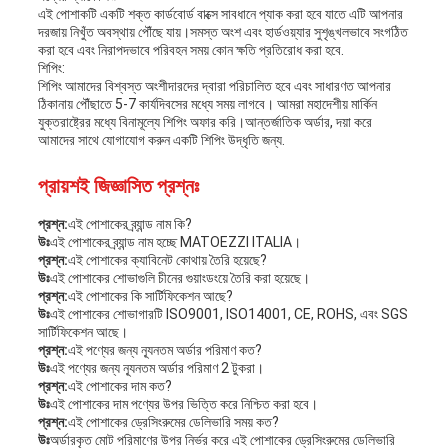
এই পোশাকটি একটি শক্ত কার্ডবোর্ড বাক্সে সাবধানে প্যাক করা হবে যাতে এটি আপনার
দরজায় নিখুঁত অবস্থায় পৌঁছে যায়।সমস্ত অংশ এবং হার্ডওয়্যার সুশৃঙ্খলভাবে সংগঠিত
করা হবে এবং নিরাপদভাবে পরিবহন সময় কোন ক্ষতি প্রতিরোধ করা হবে.
শিপিং:
শিপিং আমাদের বিশ্বস্ত অংশীদারদের দ্বারা পরিচালিত হবে এবং সাধারণত আপনার
ঠিকানায় পৌঁছাতে 5-7 কার্যদিবসের মধ্যে সময় লাগবে। আমরা মহাদেশীয় মার্কিন
যুক্তরাষ্ট্রের মধ্যে বিনামূল্যে শিপিং অফার করি।আন্তর্জাতিক অর্ডার, দয়া করে
আমাদের সাথে যোগাযোগ করুন একটি শিপিং উদ্ধৃতি জন্য.
প্রায়শই জিজ্ঞাসিত প্রশ্নঃ
প্রশ্ন:
এই পোশাকের ব্র্যান্ড নাম কি?
উঃ
এই পোশাকের ব্র্যান্ড নাম হচ্ছে MATOEZZI ITALIA।
প্রশ্ন:
এই পোশাকের ক্যাবিনেট কোথায় তৈরি হয়েছে?
উঃ
এই পোশাকের শোভাগুলি চীনের গুয়াংডংয়ে তৈরি করা হয়েছে।
প্রশ্ন:
এই পোশাকের কি সার্টিফিকেশন আছে?
উঃ
এই পোশাকের শোভাগারটি ISO9001, ISO14001, CE, ROHS, এবং SGS
সার্টিফিকেশন আছে।
প্রশ্ন:
এই পণ্যের জন্য ন্যূনতম অর্ডার পরিমাণ কত?
উঃ
এই পণ্যের জন্য ন্যূনতম অর্ডার পরিমাণ 2 টুকরা।
প্রশ্ন:
এই পোশাকের দাম কত?
উঃ
এই পোশাকের দাম পণ্যের উপর ভিত্তি করে নিশ্চিত করা হবে।
প্রশ্ন:
এই পোশাকের ড্রেসিংরুমের ডেলিভারি সময় কত?
উঃ
অর্ডারকৃত মোট পরিমাণের উপর নির্ভর করে এই পোশাকের ড্রেসিংরুমের ডেলিভারি