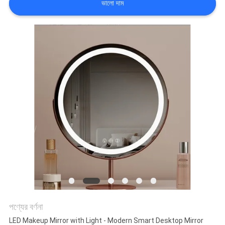
ভালো দাম
কারখানা
ভ্রমণ
আমাদের
সাথে
যোগাযোগ
করুন
খবর
সব
পণ্যের বর্ণনা
ক্ষেত্রেই
LED Makeup Mirror with Light - Modern Smart Desktop Mirror