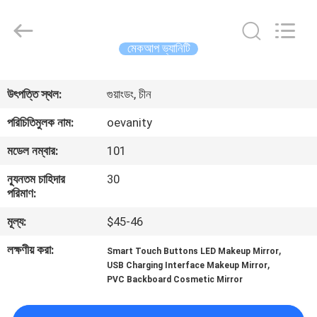
OE
HOME
Furniture
Co.,
Ltd..
মেকআপ ভ্যানিটি
All
Rights
বাড়ি
Reserved.
উৎপত্তি স্থল:
গুয়াংডং, চীন
পণ্য
পরিচিতিমুলক নাম:
oevanity
মডেল নম্বার:
101
ভিডিও
ন্যূনতম চাহিদার
30
পরিমাণ:
VR
মূল্য:
$45-46
প্রদর্শন
লক্ষণীয় করা:
,
Smart Touch Buttons LED Makeup Mirror
,
USB Charging Interface Makeup Mirror
আমাদের
PVC Backboard Cosmetic Mirror
সম্পর্কে