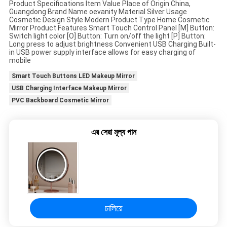
Product Specifications Item Value Place of Origin China,
Guangdong Brand Name oevanity Material Silver Usage
উদ্ধৃতির
Cosmetic Design Style Modern Product Type Home Cosmetic
Mirror Product Features Smart Touch Control Panel [M] Button:
জন্য
Switch light color [O] Button: Turn on/off the light [P] Button:
Long press to adjust brightness Convenient USB Charging Built-
আবেদন
in USB power supply interface allows for easy charging of
mobile
Smart Touch Buttons LED Makeup Mirror
SITEMAP
USB Charging Interface Makeup Mirror
PVC Backboard Cosmetic Mirror
গোপনীয়তা
এর সেরা মূল্য পান
নীতি
চালিয়ে